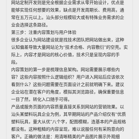
网站定制开发则是完全根据企业需求从零开始设计，优点是
能够实现任何想要的效果，缺点是开发周期长、费用高，通
常在五万元以上。汕头部分规模较大或有特殊业务需求的企
业会选择这条路径。
第三步：注重内容策划与用户体验
很多企业认为网站建设就是找技术团队把网站做出来，这种
认知偏差导致大量网站沦为“技术合格、内容敷衍”的空壳。实
际上，内容才是网站的核心价值，技术只是呈现内容的手
段。
内容策划的第一步是梳理信息架构。网站需要展示哪些内
容？这些内容按照什么逻辑组织？用户进入网站后应该依次
看到什么？这些问题需要在页面设计之前就明确下来。建议
企业站在潜在客户的角度，模拟其浏览路径，确保重要信息
一目了然，转化入口随手可得。
产品或服务页面的内容质量直接关系到网站的营销效果。以
汕头某塑料玩具企业为例，其早期网站的产品介绍仅有“优质
塑料玩具，量大从优”八个字，配图模糊，连基本的产品规格
都没有。这种粗糙的内容呈现，难以说服任何有采购意向的
客户。正确的做法是：用清晰精美的产品图片展示外观细