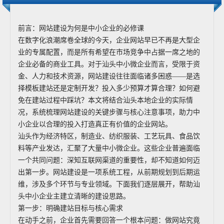
前言：网站建设为何是中小企业的必修课
在数字化浪潮席卷全球的今天，企业网站早已不再是大型企
业的专属配置，而是所有希望在市场竞争中占据一席之地的
企业必备的商业工具。对于汕头中小微企业而言，受限于资
金、人力和技术资源，网站建设往往面临诸多困惑——是选
择模板建站还是定制开发？投入多少预算才算合理？如何避
免在建站过程中踩坑？本文将结合汕头本地企业的实际情
况，系统梳理网站建设的关键步骤与核心注意事项，助力中
小企业以合理的投入打造真正有价值的企业网站。
汕头作为经济特区，制造业、纺织服装、工艺玩具、食品饮
料等产业发达，汇聚了大量中小微企业。这些企业普遍面临
一个共同问题：深知互联网渠道的重要性，却不知道如何迈
出第一步。网站建设是一项系统工程，从前期规划到后期运
维，涉及多个环节与专业领域。下面我们逐层展开，帮助汕
头中小企业主建立清晰的建设思路。
第一步：明确建站目标与核心需求
在动手之前，企业首先需要回答一个根本问题：做网站究竟