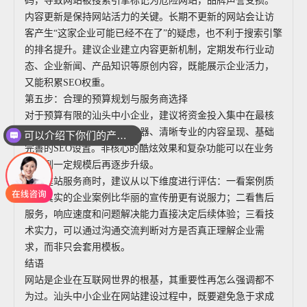
码，导致网站被搜索引擎标记为危险网站，品牌声誉受损。
内容更新是保持网站活力的关键。长期不更新的网站会让访
客产生“这家企业可能已经不在了”的疑虑，也不利于搜索引擎
的排名提升。建议企业建立内容更新机制，定期发布行业动
态、企业新闻、产品知识等原创内容，既能展示企业活力，
又能积累SEO权重。
第五步：合理的预算规划与服务商选择
对于预算有限的汕头中小企业，建议将资金投入集中在最核
心的环节：稳定可靠的服务器、清晰专业的内容呈现、基础
可以介绍下你们的产品么
完善的SEO设置。非核心的酷炫效果和复杂功能可以在业务
发展到一定规模后再逐步升级。
选择建站服务商时，建议从以下维度进行评估：一看案例质
量，真实的企业案例比华丽的宣传册更有说服力；二看售后
服务，响应速度和问题解决能力直接决定后续体验；三看技
术实力，可以通过沟通交流判断对方是否真正理解企业需
求，而非只会套用模板。
结语
网站是企业在互联网世界的根基，其重要性再怎么强调都不
为过。汕头中小企业在网站建设过程中，既要避免急于求成