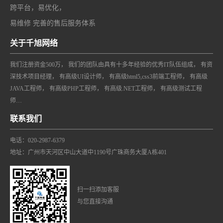
跨平台，易优化，
易维修 完善的售后服务体系
关于千旭网络
我们注册资金500万， 我们的团队由具有十多年经验的优秀IT队伍组成， 有资
深技术项目经理， 有高级UI设计师， 有高级html5,css3前端工程师， 有高级
JAVA工程师， 有高级PHP工程师， 有高级.NET工程师， 有高级测试工程
师…
联系我们
电话：020-2987-6379
地址：广州市天河区中山大道中1190号广珠商务大厦A栋401
扫一扫添加客服
与您直接沟通