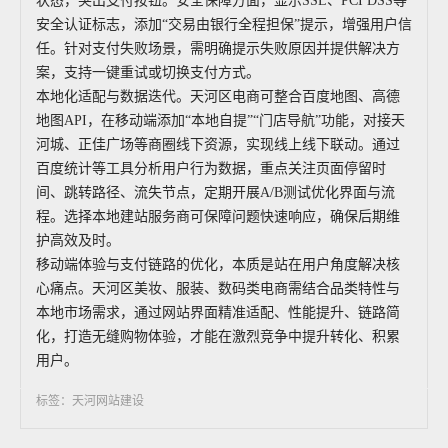
状态，突出支付按钮。安全保障方面，显示SSL、PCI DSS等
安全认证标志，添加“交易由银行全程担保”提示，增强用户信
任。针对支付失败场景，需明确提示失败原因并提供解决方
案，支持一键重试或切换支付方式。
本地化适配与数据迭代。天河区电商可整合百度地图、高德
地图API，在移动端添加“本地自提”“门店导航”功能，对接天
河城、正佳广场等商圈线下资源，实现线上线下联动。通过
百度统计等工具分析用户行为数据，重点关注页面停留时
间、跳转路径、流失节点，定期开展A/B测试优化界面与流
程。选择本地建站服务商可保障问题快速响应，确保后期维
护高效及时。
移动端体验与支付链路的优化，本质是站在用户角度解决核
心痛点。天河区美妆、服装、数码类电商需结合品类特性与
本地市场需求，通过网站界面精准适配、性能提升、链路简
化，打造无缝购物体验，才能在激烈竞争中提升转化、积累
用户。
标签：天河网站建设