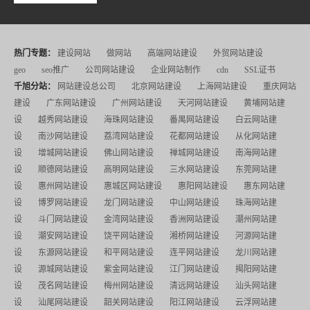
热门专题：
建设网站
做网站
高端网站建设
外贸网站建设
geo
seo推广
公司网站建设
企业网站制作
cdn
SSL证书
千旭分站：
网站建设总公司
北京网站建设
上海网站建设
重庆网站
建设
广东网站建设
广州网站建设
天河网站建设
黄埔网站建
设
越秀网站建设
海珠网站建设
番禺网站建设
白云网站建
设
南沙网站建设
荔湾网站建设
花都网站建设
从化网站建
设
增城网站建设
佛山网站建设
禅城网站建设
南海网站建
设
顺德网站建设
高明网站建设
三水网站建设
东莞网站建
设
惠州网站建设
惠城区网站建设
惠阳网站建设
惠东网站建
设
博罗网站建设
龙门网站建设
中山网站建设
珠海网站建
设
斗门网站建设
金湾网站建设
香洲网站建设
潮州网站建
设
潮安网站建设
饶平网站建设
湘桥网站建设
河源网站建
设
东源网站建设
和平网站建设
连平网站建设
龙川网站建
设
源城网站建设
紫金网站建设
江门网站建设
揭阳网站建
设
茂名网站建设
梅州网站建设
清远网站建设
汕头网站建
设
汕尾网站建设
韶关网站建设
阳江网站建设
云浮网站建