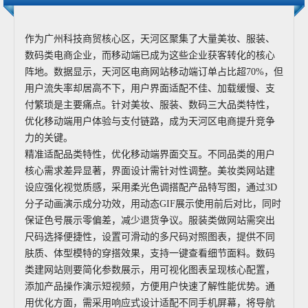
作为广州科技商贸核心区，天河区聚集了大量美妆、服装、
数码类电商企业，而移动端已成为这些企业获客转化的核心
阵地。数据显示，天河区电商网站移动端订单占比超70%，但
用户流失率却居高不下，用户界面适配不佳、加载缓慢、支
付繁琐是主要痛点。针对美妆、服装、数码三大品类特性，
优化移动端用户体验与支付链路，成为天河区电商提升竞争
力的关键。
精准适配品类特性，优化移动端界面交互。不同品类的用户
核心需求差异显著，界面设计需针对性调整。美妆类网站建
设应强化视觉质感，采用柔光色调搭配产品特写图，通过3D
分子动画演示成分功效，用动态GIF展示使用前后对比，同时
保证色号展示零偏差，减少退货争议。服装类做网站需突出
尺码选择便捷性，设置可滑动的多尺码对照图表，提供不同
肤质、体型模特的穿搭效果，支持一键查看细节面料。数码
类建网站则要简化参数展示，用可视化图表呈现核心配置，
添加产品操作演示短视频，方便用户快速了解性能优势。通
用优化方面，需采用响应式设计适配不同手机屏幕，将导航