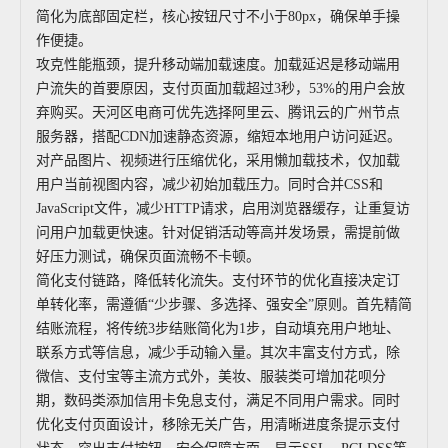
简化为底部固定栏，核心按钮尺寸不小于80px，确保单手操
作便捷。
攻克性能瓶颈，提升移动端加载速度。加载延迟是移动端用
户流失的首要原因，支付页面加载超过3秒，53%的用户会放
弃购买。天河区电商可优先选择阿里云、腾讯云的广州节点
服务器，搭配CDN加速静态资源，缩短本地用户访问延迟。
对产品图片、视频进行压缩优化，采用懒加载技术，仅加载
用户当前视图内容，减少初始加载压力。同时合并CSS和
JavaScript文件，减少HTTP请求，启用浏览器缓存，让重复访
问用户加载更快速。针对促销活动等高并发场景，需提前做
好压力测试，确保页面流畅不卡顿。
简化支付链路，降低转化流失。支付环节的优化直接决定订
单转化率，需遵循“少步骤、多选择、强安全”原则。首先精简
结账流程，将传统3步结账简化为1步，自动填充用户地址、
联系方式等信息，减少手动输入量。其次丰富支付方式，除
微信、支付宝等主流方式外，美妆、服装类可增加花呗分
期，数码类添加信用卡免息支付，满足不同用户需求。同时
优化支付页面设计，移除无关广告，用清晰进度条提示支付