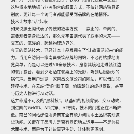
划，八一大桥段代表视觉设计，秋水广场段代表数字交互。
这种将本地地标与业务融合的叙事方式，不仅让网站独具识
别度，更让每一个访问者都能感受到品牌的在地情怀。
技术让故事“活”起来
如果说滕王阁代表了传统的叙事方式——静止的、单向的、
需要观者亲身抵达的，那么元宇宙则代表了叙事的未来——
交互的、沉浸的、跨越物理边界的。
今天的网站技术，已经让本土品牌拥有了“让故事活起来”的能
力。当用户访问一家南昌餐饮品牌的网站，不必再枯燥地浏
览菜单，而是可以通过VR全景技术，身临其境地走进赣江边
的餐厅露台，看到夕阳洒在餐桌上的光影，听到后厨翻炒的
锅气声。当用户浏览一家南昌文旅公司的网站，可以借助3D
建模技术，在云端“登临”滕王阁，俯瞰赣江的虚拟景致，甚至
与历史人物进行AI对话。
这并非遥不可及的“黑科技”。从基础的视频背景、交互动效，
到进阶的Web3D、AR试穿、AI导购，技术的门槛正在不断降
低。南昌的网站建设服务商完全有能力帮助本土品牌实现这
些功能。关键在于品牌方是否有意识地去运用——不是为技
术而技术，而是为了让故事更生动、让体验更深刻。