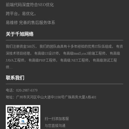
前端代码深度符合SEO优化
跨平台，易优化，
易维修 完善的售后服务体系
关于千旭网络
我们注册资金500万， 我们的团队由具有十多年经验的优秀IT队伍组成， 有资
深技术项目经理， 有高级UI设计师， 有高级html5,css3前端工程师， 有高级
JAVA工程师， 有高级PHP工程师， 有高级.NET工程师， 有高级测试工程
师…
联系我们
电话：020-2987-6379
地址：广州市天河区中山大道中1190号广珠商务大厦A栋401
扫一扫添加客服
与您直接沟通