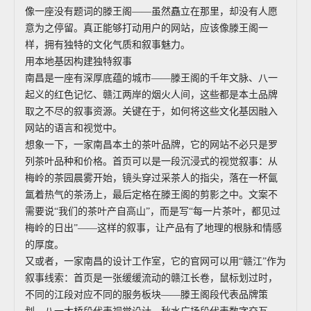
像一座没有题词的滕王阁——虽然矗立在那里，却没有人愿
意为之停留。真正能够打动用户的网站，应该像滕王阁一
样，拥有独特的文化气质和叙事魅力。
用本地基因构建独特叙事
南昌是一座有深厚底蕴的城市——滕王阁的千年文脉、八一
起义的红色记忆、赣江两岸的烟火人间，这些都是本土品牌
取之不尽的叙事资源。关键在于，如何将这些文化基因融入
网站的语言和视觉中。
想象一下，一家南昌本土的茶叶品牌，它的网站不必只是罗
列茶叶品种和价格。首页可以是一段沉浸式的视觉叙事：从
梅岭的茶园晨雾开始，镜头穿过采茶人的指尖，落在一杯氤
氲着热气的茶汤上，最后定格在滕王阁的剪影之中。文案不
需要说“我们的茶叶产自高山”，而是写“每一片茶叶，都见过
梅岭的日出”——这样的叙事，让产品有了地理的根脉和情感
的厚度。
又或者，一家南昌的设计工作室，它的官网可以用“赣江”作为
叙事线索：首页是一张缓缓流动的赣江长卷，鼠标划过时，
不同的江段对应不同的服务板块——滕王阁段代表品牌策