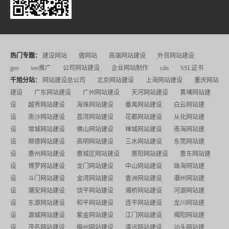
热门专题：
建设网站
做网站
高端网站建设
外贸网站建设
geo
seo推广
公司网站建设
企业网站制作
cdn
SSL证书
千旭分站：
网站建设总公司
北京网站建设
上海网站建设
重庆网站
建设
广东网站建设
广州网站建设
天河网站建设
黄埔网站建
设
越秀网站建设
海珠网站建设
番禺网站建设
白云网站建
设
南沙网站建设
荔湾网站建设
花都网站建设
从化网站建
设
增城网站建设
佛山网站建设
禅城网站建设
南海网站建
设
顺德网站建设
高明网站建设
三水网站建设
东莞网站建
设
惠州网站建设
惠城区网站建设
惠阳网站建设
惠东网站建
设
博罗网站建设
龙门网站建设
中山网站建设
珠海网站建
设
斗门网站建设
金湾网站建设
香洲网站建设
潮州网站建
设
潮安网站建设
饶平网站建设
湘桥网站建设
河源网站建
设
东源网站建设
和平网站建设
连平网站建设
龙川网站建
设
源城网站建设
紫金网站建设
江门网站建设
揭阳网站建
设
茂名网站建设
梅州网站建设
清远网站建设
汕头网站建