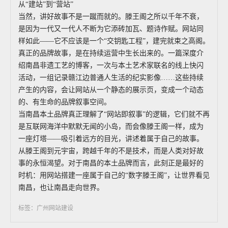
从“建站”到“营站”
当然，讲好故事不是一蹴而就的。滕王阁之所以千年不衰，
是因为一代又一代人不断为它添砖加瓦、题诗作赋。网站同
样如此——它不应该是一个“交钥匙工程”，建完就束之高阁。
真正的品牌故事，是在持续运营中生长出来的。一篇深度介
绍南昌非遗工艺的博客，一次与本土艺术家联名的线上快闪
活动，一组记录赣江边普通人生活的纪实影像……这些持续
产生的内容，会让网站从一个静态的展示页，变成一个动态
的、有生命的品牌叙事空间。
当南昌本土品牌真正理解了“网站即叙事”的逻辑，它们就不再
是互联网海洋中默默无闻的小岛，而会像滕王阁一样，成为
一座灯塔——吸引着远方的目光，讲述着属于自己的故事。
从滕王阁到元宇宙，跨越千年的不是技术，而是人类对好故
事的永恒渴望。对于南昌的本土品牌而言，此刻正是最好的
时机：用网站搭建一座属于自己的“数字滕王阁”，让世界看见
南昌，也让南昌走向世界。
标签：广州网站建设