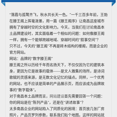
“落霞与孤鹜齐飞，秋水共长天一色。”一千三百多年前，王勃
在滕王阁上挥毫泼墨，用一篇《滕王阁序》让南昌这座城市
拥有了穿越时空的文化影响力。今天，当我们在讨论南昌本
土品牌建设时，其实面临着一个相似的问题：如何像滕王阁
一样，拥有一个能够跨越地域、穿越时间的“叙事空间”？
只不过，今天的“滕王阁”不再是砖木结构的楼阁，而是企业的
官方网站。
网站：品牌的“数字滕王阁”
滕王阁之所以历经千年而名扬天下，不仅仅因为它的建筑本
身，更因为它是故事的载体——是文人雅集的场所，是诗词
歌赋的灵感来源，是无数文化记忆的锚点。同样，一个优秀
的网站，也不应该是简单的产品展示页，而应该成为品牌故
事的“数字载体”。
对于南昌本土品牌而言，
网站建设
首先需要回答一个问题：
你的网站是在“陈列产品”，还是在“讲述故事”？
太多南昌企业的网站陷入了同质化的困境：首页放几张厂房
照片，产品页罗列参数，联系我们贴个地图。这样的网站就