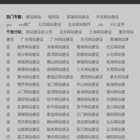
热门专题：
建设网站
做网站
高端网站建设
外贸网站建设
geo
seo推广
公司网站建设
企业网站制作
cdn
SSL证书
千旭分站：
网站建设总公司
北京网站建设
上海网站建设
重庆网站
建设
广东网站建设
广州网站建设
天河网站建设
黄埔网站建
设
越秀网站建设
海珠网站建设
番禺网站建设
白云网站建
设
南沙网站建设
荔湾网站建设
花都网站建设
从化网站建
设
增城网站建设
佛山网站建设
禅城网站建设
南海网站建
设
顺德网站建设
高明网站建设
三水网站建设
东莞网站建
设
惠州网站建设
惠城区网站建设
惠阳网站建设
惠东网站建
设
博罗网站建设
龙门网站建设
中山网站建设
珠海网站建
设
斗门网站建设
金湾网站建设
香洲网站建设
潮州网站建
设
潮安网站建设
饶平网站建设
湘桥网站建设
河源网站建
设
东源网站建设
和平网站建设
连平网站建设
龙川网站建
设
源城网站建设
紫金网站建设
江门网站建设
揭阳网站建
设
茂名网站建设
梅州网站建设
清远网站建设
汕头网站建
设
汕尾网站建设
韶关网站建设
阳江网站建设
云浮网站建
设
湛江网站建设
肇庆网站建设
成都网站建设
绵阳网站建