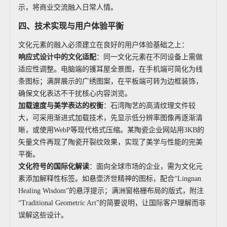
示，将商业交流融入日常人情。
四、技术实现与用户体验平衡
文化元素的融入必须建立在良好的用户体验基础之上：
响应式设计中的文化适配
：同一文化元素在不同设备上需做
适应性调整。电脑端的镬耳屋全景图，在手机端可简化为线
条图标；满屏展示的广绣图案，在平板端可转为边框装饰，
确保文化表达不干扰核心内容浏览。
加载速度与美学表达的权衡
：石湾陶艺的高清纹理文件较
大，可采用渐进式加载技术，先显示低分辨率图像再逐渐清
晰，或使用WebP等现代格式压缩。某陶瓷企业网站用3KB的
矢量文件再现了陶瓷开裂纹效果，实现了美学与性能的完美
平衡。
文化符号的国际化解读
：面向全球市场的企业，需为文化元
素添加解释性标签。如悬壶济世精神的图标，配合“Lingnan
Healing Wisdom”的悬浮提示；满洲窗格栅布局的版式，附注
“Traditional Geometric Art”的简要说明，让国际客户理解而非
误解这些设计。