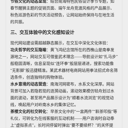
节俗文化的动态呈现
：结合南海特色民俗设计季节专题，如
春节醒狮主题的促销页面、端午龙舟竞渡风格的产品展示、
秋色巡游色彩的节庆活动预告，让网站始终保持与在地生活
的共振。
三、交互体验中的文化感知设计
现代网站建设需超越静态展示，在交互中深化文化体验：
功夫哲学的交互隐喻
：黄飞鸿纪念馆所在的西樵山是南拳发
源地之一，网站交互可借鉴武术理念——导航设计如“扎马步”
般稳固清晰，信息呈现似“连环拳”般层层递进，搜索功能像
“无影脚”般迅捷精准。某武术器材电商网站用拳法招式命名筛
选条件，创造独特的购物体验。
水乡意境的动态营造
：南海河网密布，水系文化深厚。网站
背景可加入若隐若现的涟漪动画，滚动效果模仿轻舟划过水
面的波动，甚至将产品展示设计为“顺着水流浏览”的视觉动
线，唤起用户对岭南水乡的集体记忆。
茶楼文化的社交转化
：早茶文化中的“一盅两件”“斟茶叩指”等
礼仪，可转化为在线客服的互动机制——用户咨询时自动奉
上“虚拟茶点”，长时间停留时弹出“要不要续杯？”的关怀提