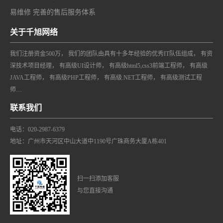
易维修 完善的售后服务体系
关于千旭网络
我们注册资金500万， 我们的团队由具有十多年经验的优秀IT队伍组成， 有资
深技术项目经理， 有高级UI设计师， 有高级html5,css3前端工程师， 有高级
JAVA工程师， 有高级PHP工程师， 有高级.NET工程师， 有高级测试工程
师…
联系我们
电话：020-2987-6379
地址：广州市天河区中山大道中1190号广珠商务大厦A栋401
扫一扫添加客服
与您直接沟通