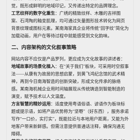
觉，既形成鲜明的地域印记，又传递出特定的品牌理念。
工艺纹样的数字化重生
：广绣的精致纹样、木雕的吉祥图
案、石湾陶的釉变肌理，均可通过矢量图形技术转化为网页
背景纹理或图标元素。某南海家具企业将传统“回字纹”简化为
加载动画，用户在等待过程中就能感受到文化韵味。
二、内容架构的文化叙事策略
网站内容不应仅是产品罗列，更应成为文化故事的讲述者：
地域故事的场景化植入
：在“关于我们”板块，可采用时空叙事
法——从康有为故居的思想启蒙，到黄飞鸿纪念馆的武术精
神，再到今日南海智造的创新突破，形成文化传承的脉络
感。某南海机械企业用时间轴展现从传统铸造到智能制造的
演变，赋予技术以人文温度。
方言智慧的精妙运用
：适度使用粤语俗语、谚语作为板块标
题或提示语，如将产品优势称为“坚嘢”（好东西），服务承诺
写作“一口价，实打实”，既能拉近与本地用户距离，又能为外
地客户带来新鲜感。但需注意提供普通话注释，确保沟通无
障碍。