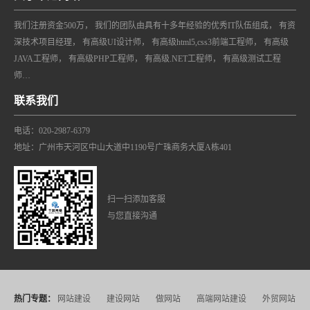
我们注册资金500万， 我们的团队由具有十多年经验的优秀IT队伍组成， 有资
深技术项目经理， 有高级UI设计师， 有高级html5,css3前端工程师， 有高级
JAVA工程师， 有高级PHP工程师， 有高级.NET工程师， 有高级测试工程
师…
联系我们
电话：020-2987-6379
地址：广州市天河区中山大道中1190号广珠商务大厦A栋401
扫一扫添加客服
与您直接沟通
热门专题：
网站建设
建设网站
做网站
高端网站建设
外贸网站