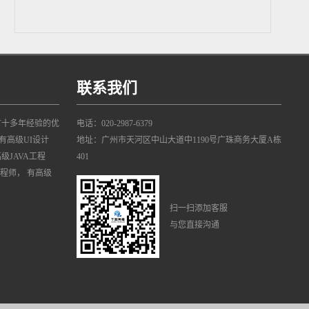
联系我们
有十多年经验的优
电话：020-2987-6379
有高级UI设计
地址：广州市天河区中山大道中1190号广珠商务大厦A栋
高级JAVA工程
401
工程师， 有高级
扫一扫添加客服
与您直接沟通