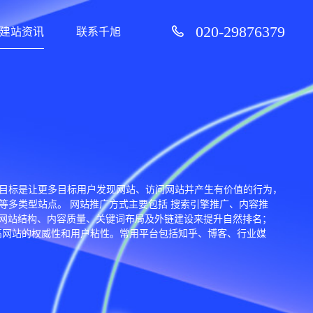
020-29876379
建站资讯
联系千旭
。其核心目标是让更多目标用户发现网站、访问网站并产生有价值的行为，
多类型站点。 网站推广方式主要包括 搜索引擎推广、内容推
过优化网站结构、内容质量、关键词布局及外链建设来提升自然排名；
，提高网站的权威性和用户粘性。常用平台包括知乎、博客、行业媒
客的重要方式，涵盖搜索广告、信息流广告、展示广告、再营销广告
erest Ads 等国际广告渠道。 网站推广还重视数据监控与效果评估。常
、跳出率和转化率。通过持续分析数据，企业可以优化推广策略，提高获客成本
而提高推广效果。 一个完善的网站推广体系，必须结合企业目标、
期业务增长。