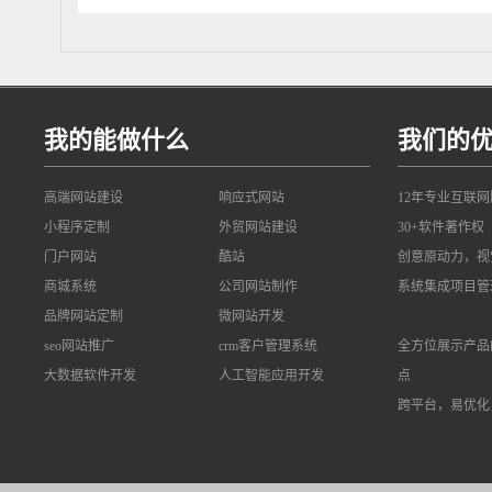
我的能做什么
我们的
高端网站建设
响应式网站
12年专业互联
小程序定制
外贸网站建设
30+软件著作权
门户网站
酷站
创意原动力，视
商城系统
公司网站制作
系统集成项目管
品牌网站定制
微网站开发
seo网站推广
crm客户管理系统
全方位展示产品
大数据软件开发
人工智能应用开发
点
跨平台，易优化