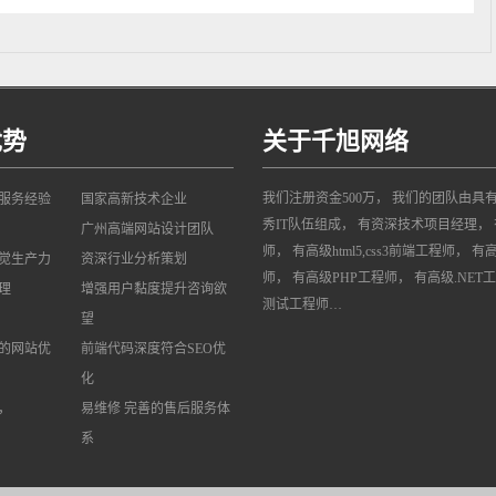
优势
关于千旭网络
我们注册资金500万， 我们的团队由具
网服务经验
国家高新技术企业
秀IT队伍组成， 有资深技术项目经理， 
广州高端网站设计团队
师， 有高级html5,css3前端工程师， 有
觉生产力
资深行业分析策划
师， 有高级PHP工程师， 有高级.NET
理
增强用户黏度提升咨询欲
测试工程师…
望
的网站优
前端代码深度符合SEO优
化
，
易维修 完善的售后服务体
系