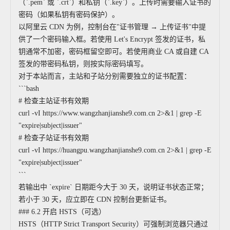
（`.pem` 或 `.crt`）和私钥（`.key`）。上传时需要输入证书的
密码（如果私钥有密码保护）。
以阿里云 CDN 为例，控制台在"证书管理 → 上传证书"中提
供了一个密码输入框。若使用 Let's Encrypt 签发的证书，私
钥通常不加密，密码框留空即可。若使用商业 CA 或自建 CA
签发的带密码私钥，则按实际密码填写。
对于本站而言，主站和子站分别需要独立的证书配置：
```bash
# 检查主站证书有效期
curl -vI https://www.wangzhanjianshe9.com.cn 2>&1 | grep -E
"expire|subject|issuer"
# 检查子站证书有效期
curl -vI https://huangpu.wangzhanjianshe9.com.cn 2>&1 | grep -E
"expire|subject|issuer"
```
若输出中 `expire` 日期距今大于 30 天，说明证书状态正常；
若小于 30 天，应立即在 CDN 控制台更新证书。
### 6.2 开启 HSTS（可选）
HSTS（HTTP Strict Transport Security）可强制浏览器只通过