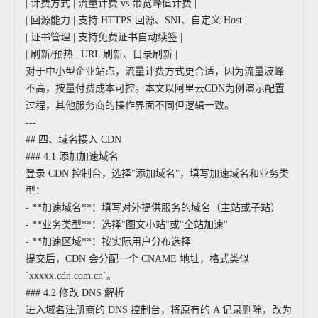
| 计费方式 | 流量计费 vs 带宽峰值计费 |
| 回源能力 | 支持 HTTPS 回源、SNI、自定义 Host |
| 证书管理 | 支持免费证书自动续签 |
| 刷新/预热 | URL 刷新、目录刷新 |
对于中小型企业站点，流量计费方式更合适，因为流量波峰
不高，按量付费成本可控。本文以阿里云CDN为例演示配置
过程，其他服务商的操作界面不同但逻辑一致。
---
## 四、域名接入 CDN
### 4.1 添加加速域名
登录 CDN 控制台，选择"添加域名"，填写加速域名和业务类
型：
- **加速域名**：填写对外提供服务的域名（主站或子站）
- **业务类型**：选择"图文小站"或"全站加速"
- **加速区域**：按实际用户分布选择
提交后，CDN 会分配一个 CNAME 地址，格式类似
`xxxxx.cdn.com.cn`。
### 4.2 修改 DNS 解析
进入域名注册商的 DNS 控制台，将原有的 A 记录删除，改为