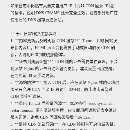
如果日志中仍然有大量来自用户 IP（而非 CDN 回源 IP 段）
的请求，说明 DNS CNAME 还未完全生效，或者部分用户在
使用旧的 DNS 缓存直连源站。
---
## 十、日常维护注意事项
1. **内容更新后及时刷新 CDN 缓存**：Tomcat 上的 网站发
布新内容后，HTML 页面变化需要手动或自动触发 CDN 刷
新，否则用户看到的是旧版本。
2. **证书到期前续签**：CDN 侧的证书需要单独管理，不会
随源站 Nginx 的证书自动续签而更新，建议设置日历提醒，
在到期前 30 天手动更新。
3. **源站防护**：接入 CDN 后，应在源站 Nginx 或防火墙层
限制只允许 CDN 回源 IP 段访问 80/443，防止攻击者绕过
CDN 直接打源站。
4. **重启 Tomcat 后验证回源**：每次执行 `sudo systemctl
restart tomcat` 重启源站服务后，应立即用回源验证命令确认
服务正常，避免 CDN 回源失败导致全站 5xx。
5. **监控 CDN 流量异动**：在 CDN 控制台开启流量告警，