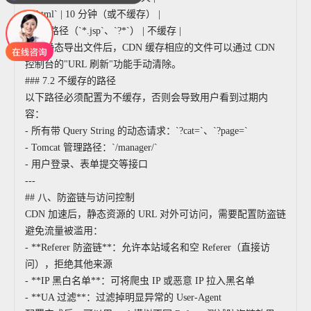
你们是怎么收费的呢
| `.html` | 10 分钟（或不缓存） |
| 动态路径（`*.jsp`、`?*`） | 不缓存 |
网站静态导出文件后，CDN 缓存相应的文件可以通过 CDN
控制台的"URL 刷新"功能手动清除。
### 7.2 不缓存的路径
以下路径必须配置为不缓存，否则会导致用户看到过期内
容：
- 所有带 Query String 的动态请求：`?cat=`、`?page=`
- Tomcat 管理路径：`/manager/`
- 用户登录、表单提交等接口
---
## 八、防盗链与访问控制
CDN 加速后，静态资源的 URL 对外可访问，需要配置防盗链
避免流量被滥用：
- **Referer 防盗链**：允许本站域名和空 Referer（直接访
问），拒绝其他来源
- **IP 黑白名单**：可将爬虫 IP 或恶意 IP 拉入黑名单
- **UA 过滤**：过滤掉明显异常的 User-Agent