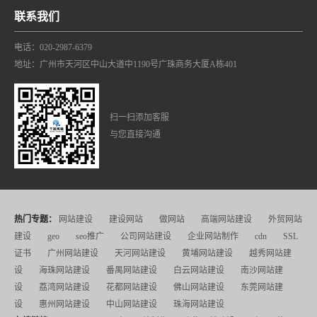
联系我们
电话：020-2987-6379
地址：广州市天河区中山大道中1190号广珠商务大厦A栋401
扫一扫添加客服
与您直接沟通
热门专题：
网站建设
建设网站
做网站
高端网站建设
外贸网站
建设
geo
seo推广
公司网站建设
企业网站制作
cdn
SSL
证书
广州网站建设
天河网站建设
黄埔网站建设
越秀网站建
设
海珠网站建设
番禺网站建设
白云网站建设
南沙网站建
设
荔湾网站建设
花都网站建设
佛山网站建设
东莞网站建
设
惠州网站建设
中山网站建设
珠海网站建设