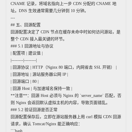
CNAME 记录，将域名指向上一步 CDN 分配的 CNAME 地
址。DNS 生效通常需要几分钟到 10 分钟。
---
## 五、回源配置
回源配置决定了 CDN 节点在缓存未命中时如何访问源站，是
整个 CDN 接入最关键的环节。
### 5.1 回源地址与协议
| 配置项 | 建议值 |
|--------|--------|
| 回源协议 | HTTP（Nginx 80 端口，内网省去 SSL 开销） |
| 回源地址 | 源站服务器公网 IP |
| 回源端口 | 80 |
| 回源 Host | 与加速域名保持一致 |
**注意**：回源 Host 必须与 Nginx 的 `server_name` 匹配，否
则 Nginx 会返回默认虚拟主机的内容，导致页面错乱。
### 5.2 验证回源是否正常
回源配置保存后，立即在源站服务器上用 curl 模拟 CDN 回源
请求，确认 Tomcat/Nginx 能正确响应：
```bash