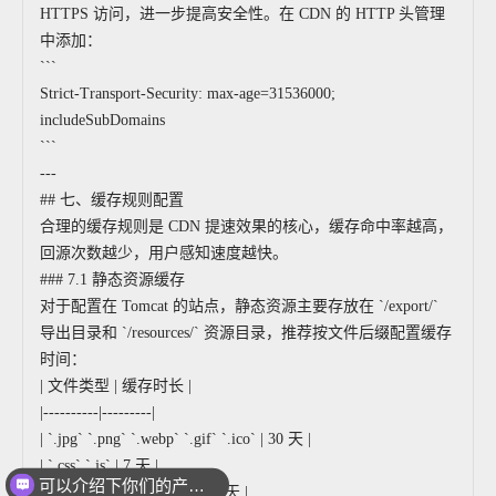
HTTPS 访问，进一步提高安全性。在 CDN 的 HTTP 头管理
中添加：
```
Strict-Transport-Security: max-age=31536000;
includeSubDomains
```
---
## 七、缓存规则配置
合理的缓存规则是 CDN 提速效果的核心，缓存命中率越高，
回源次数越少，用户感知速度越快。
### 7.1 静态资源缓存
对于配置在 Tomcat 的站点，静态资源主要存放在 `/export/`
导出目录和 `/resources/` 资源目录，推荐按文件后缀配置缓存
时间：
| 文件类型 | 缓存时长 |
|----------|---------|
| `.jpg` `.png` `.webp` `.gif` `.ico` | 30 天 |
| `.css` `.js` | 7 天 |
可以介绍下你们的产品么
| `.woff` `.woff2` `.ttf` | 365 天 |