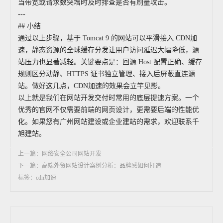
当带宽或请求数突增时及时排查是否有刷量攻击。
---
## 小结
通过以上步骤，基于 Tomcat 9 的网站可以平滑接入 CDN加
速，静态资源的全球缓存分发让用户访问延迟大幅降低，源
站压力也显著减轻。关键要点是：回源 Host 配置正确、缓存
规则区分动静、HTTPS 证书独立管理、接入后屏蔽直连源
站。做好这几点，CDN加速的效果会立竿见影。
以上就是我们在
网站开发
交付时常用的底层提速方案。一个
优秀的官网不仅需要前端的网页设计，更需要后端的性能优
化。如果您有
广州网站建设
或企业建站的需求，欢迎联系千
旭建站。
上一篇：网络安全公司网站开发
下一篇：高端外贸网站设计案例分析：品牌感如何打造
标签：cdn加速