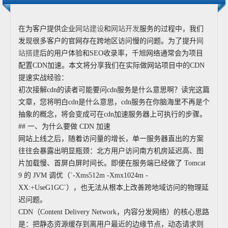
在为客户提供
企业
网站建设
和
网站开发
服务的过程中，我们
发现很多客户的官网存在跨地区访问慢的问题。为了提升
网
站搭建
后的用户体验和SEO收录率，千旭网络通常会为项目
配置CDN加速。本文将分享我们在实际
做网站
项目中的CDN
提速实战经验：
初次接解cdn的读者可能要问cdn服务是什么意思啊？读完这篇
文章，您将明白cdn是什么意思，cdn服务在你脑海里不再是个
抽象的概念，将会变成可在cdn加速服务器上可执行的步骤。
## 一、为什么要做 CDN 加速
网站上线之后，随着访问量的增长，单一服务器直出的方案
往往会暴露出明显瓶颈：北方用户访问南方机房延迟高、图
片加载慢、首屏白屏时间长。即便在服务端已经做了 Tomcat
9 的 JVM 调优（`-Xms512m -Xmx1024m -
XX:+UseG1GC`），也无法从根本上改善跨地域访问的物理延
迟问题。
CDN（Content Delivery Network，内容分发网络）的核心思路
是：把静态资源缓存到离用户最近的边缘节点，动态请求则