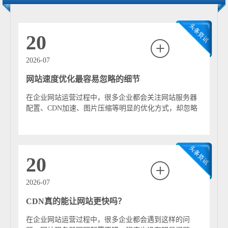
服务器，负责提供原始内容；边缘节点是分布在各地的缓
存服务器，用于存储和分发内容；调度系统则通过DNS解
析或智能算法，将用户请求分配到最优节点。常见的调度
20
方式包括基于地理位置、网络状况和节点负载的智能选
择。 除了加速访问，CDN还具备多种重要功能。首先是抗
2026-07
高并发能力。当网站流量激增时，CDN可以分担源服务器
网站速度优化最容易忽略的细节
压力，避免服务器崩溃。其次是安全防护能力，例如防御
DDoS攻击、隐藏源站IP、提供HTTPS加密传输等。此
在企业网站运营过程中，很多企业都会关注网站服务器
外，CDN还能优化带宽成本，通过缓存机制减少源站的数
配置、CDN加速、图片压缩等明显的优化方式，却忽略
据传输量，从而降低运营费用。 CDN广泛应用于各类互联
了一些隐藏在网站细节中的性能问题。 实际...
网场景，例如电商网站、新闻门户、视频平台和企业官网
等。尤其是在用户分布广泛或访问量较大的情况下，CDN
几乎成为提升用户体验的标配技术。 总体来看，CDN不仅
20
是一种性能优化手段，更是现代网站架构中不可或缺的基
础设施。随着云计算和边缘计算的发展，CDN正逐步向智
2026-07
能化、动态加速和全站加速方向演进，为用户提供更加快
CDN真的能让网站更快吗？
速、安全和稳定的网络体验。 写一个关于cdn的600字左右
的百科 CDN（Content Delivery Network，内容分发网络）
在企业网站运营过程中，很多企业都会遇到这样的问