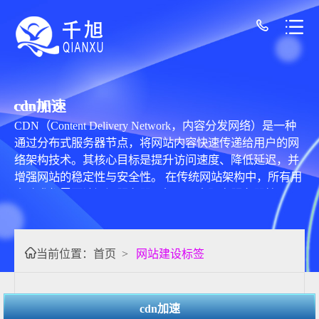
cdn加速
CDN（Content Delivery Network，内容分发网络）是一种
通过分布式服务器节点，将网站内容快速传递给用户的网
络架构技术。其核心目标是提升访问速度、降低延迟，并
增强网站的稳定性与安全性。 在传统网站架构中，所有用
户请求都需要访问源服务器。如果用户距离服务器较远，
网络传输路径长，就会导致加载缓慢，甚至出现卡顿或超
时。而CDN通过在全球或全国范围内部署多个缓存节点，
将网站的静态资源（如图片、CSS、JavaScript、视频等）
当前位置：
首页
>
网站建设标签
缓存到离用户最近的节点。当用户访问网站时，系统会自
动将请求调度到距离最近、响应最快的节点，从而大幅缩
短访问路径，提高加载速度。 CDN的工作原理主要包括三
cdn加速
个部分：源站、边缘节点和调度系统。源站是网站的原始