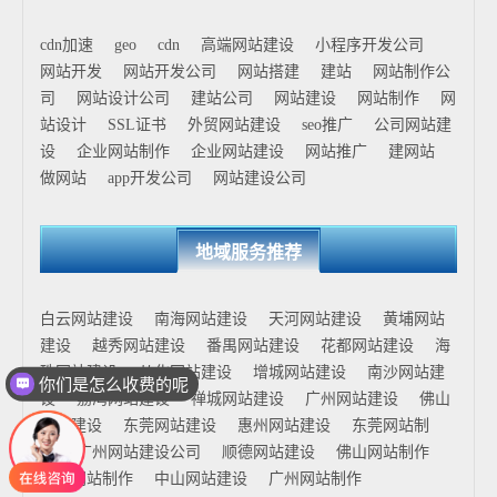
从而降低运营成本。 CDN的应用非常广泛，几乎涵盖所有
互联网服务场景，如企业官网、电商平台、视频点播、在
cdn加速
geo
cdn
高端网站建设
小程序开发公司
线教育以及移动应用等。对于访问用户分布广泛、对加载
网站开发
网站开发公司
网站搭建
建站
网站制作公
速度要求较高的网站来说，CDN已经成为不可或缺的基础
司
网站设计公司
建站公司
网站建设
网站制作
网
设施。 随着技术的发展，CDN正不断向智能化和一体化方
站设计
SSL证书
外贸网站建设
seo推广
公司网站建
向演进。例如，全站加速（不仅限于静态资源）、边缘计
设
企业网站制作
企业网站建设
网站推广
建网站
算（在节点上执行逻辑处理）以及与云服务深度融合等。
做网站
app开发公司
网站建设公司
这些新能力使CDN不仅仅是“加速工具”，更成为支撑现代
互联网应用的重要组成部分。
地域服务推荐
白云网站建设
南海网站建设
天河网站建设
黄埔网站
建设
越秀网站建设
番禺网站建设
花都网站建设
海
珠网站建设
从化网站建设
增城网站建设
南沙网站建
你们是怎么收费的呢
设
荔湾网站建设
禅城网站建设
广州网站建设
佛山
网站建设
东莞网站建设
惠州网站建设
东莞网站制
作
广州网站建设公司
顺德网站建设
佛山网站制作
花都网站制作
中山网站建设
广州网站制作