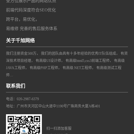
全方位展示产品的网站优点
前端代码深度符合SEO优化
跨平台，易优化，
易维修 完善的售后服务体系
关于千旭网络
我们注册资金500万， 我们的团队由具有十多年经验的优秀IT队伍组成， 有资
深技术项目经理， 有高级UI设计师， 有高级html5,css3前端工程师， 有高级
JAVA工程师， 有高级PHP工程师， 有高级.NET工程师， 有高级测试工程
师…
联系我们
电话：020-2987-6379
地址：广州市天河区中山大道中1190号广珠商务大厦A栋401
扫一扫添加客服