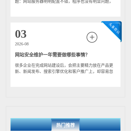
是一种通过在不同地理位置部署服务器节点，将网站内容
题：网站服务器明明配置不错，程序也没有明显问题，
就近分发给用户的网络加速技术。它的核心作用是降低访
但是不同地区用户访问速度却差异很大。有些地方打...
问延迟、提升加载速度，并提高网站整体的稳定性与安全
性。 在没有使用CDN的情况下，用户访问网站时需要直接
连接源服务器。如果服务器距离用户较远，或者网络状况
03
不佳，就容易出现页面加载缓慢甚至无法访问的情况。
CDN通过在各地建立“边缘节点”，将网站的静态资源缓存
2026-08
到这些节点中。当用户发起请求时，系统会自动选择距离
网站安全维护一年需要做哪些事情？
最近、响应最快的节点来提供内容，从而显著缩短数据传
输路径，提高访问效率。 CDN的基本架构由源站、缓存节
很多企业在完成网站建设后，会把主要精力放在产品更
点和调度系统组成。源站负责提供原始数据，缓存节点用
新、新闻发布、搜索引擎优化和客户推广上，却容易忽
于存储副本并响应用户请求，而调度系统则通过DNS解析
略网站安全维护。有些企业认为，网站上线时已经...
或智能算法，将用户请求分配到最优节点。常见的调度策
略包括基于用户地理位置、网络延迟以及服务器负载情况
的综合判断。 除了加速访问，CDN还具备多项实用功能。
首先是负载均衡能力，可以有效分散流量压力，防止源服
务器因访问量过大而宕机。其次是安全防护能力，例如抵
御DDoS攻击、隐藏源站真实IP地址、支持HTTPS加密传
热门推荐
输等。此外，CDN还能通过缓存机制减少源站带宽消耗，