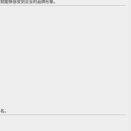
站就能够感受到企业的品牌形象。
排名。