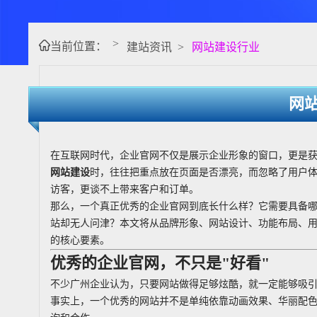
>
当前位置：
建站资讯
>
网站建设行业
网
在互联网时代，企业官网不仅是展示企业形象的窗口，更是
网站建设
时，往往把重点放在页面是否漂亮，而忽略了用户
访客，更谈不上带来客户和订单。
那么，一个真正优秀的企业官网到底长什么样？它需要具备
站却无人问津？本文将从品牌形象、网站设计、功能布局、用
的核心要素。
优秀的企业官网，不只是"好看"
不少广州企业认为，只要网站做得足够炫酷，就一定能够吸
事实上，一个优秀的网站并不是单纯依靠动画效果、华丽配