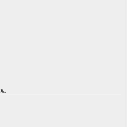
。
联系。