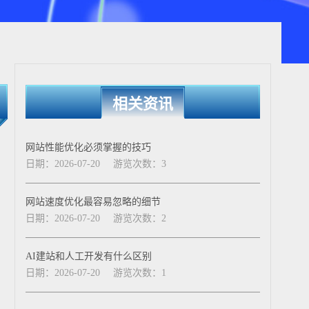
相关资讯
网站性能优化必须掌握的技巧
日期：2026-07-20
游览次数：3
网站速度优化最容易忽略的细节
日期：2026-07-20
游览次数：2
AI建站和人工开发有什么区别
日期：2026-07-20
游览次数：1