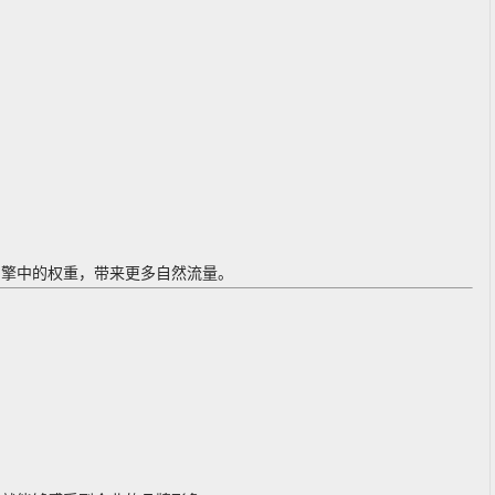
引擎中的权重，带来更多自然流量。
。