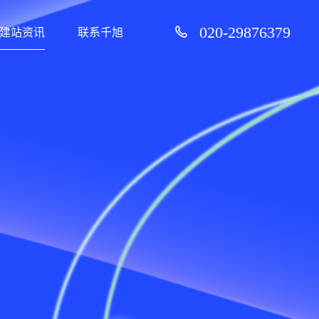
020-29876379
建站资讯
联系千旭