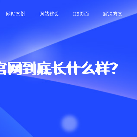
网站案例
网站建设
H5页面
解决方案
官网到底长什么样？