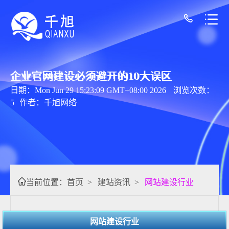
企业官网建设必须避开的10大误区
日期：Mon Jun 29 15:23:09 GMT+08:00 2026
浏览次数：
5
作者：千旭网络
当前位置：
首页
>
建站资讯
>
网站建设行业
网站建设行业