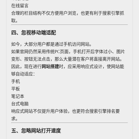
在线留言
合理的栏目结构不仅方便用户浏览，也更有利于搜索引擎抓
取。
四、忽视移动端适配
如今，大部分用户都是通过手机访问网站。
如果官网仍然采用传统PC页面，手机打开后字体过小、图片
变形、按钮无法点击，那么大量潜在客户将直接离开网站。
因此，现在进行
网站搭建
时，应采用响应式设计，使网站能
够自动适应：
手机
平板
笔记本
台式电脑
响应式网站不仅提升用户体验，也更符合搜索引擎排名要
求。
五、忽略网站打开速度