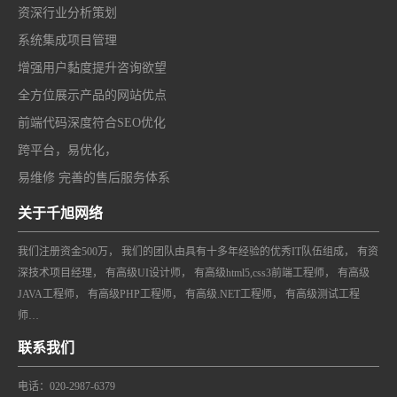
资深行业分析策划
系统集成项目管理
增强用户黏度提升咨询欲望
全方位展示产品的网站优点
前端代码深度符合SEO优化
跨平台，易优化，
易维修 完善的售后服务体系
关于千旭网络
我们注册资金500万， 我们的团队由具有十多年经验的优秀IT队伍组成， 有资
深技术项目经理， 有高级UI设计师， 有高级html5,css3前端工程师， 有高级
JAVA工程师， 有高级PHP工程师， 有高级.NET工程师， 有高级测试工程
师…
联系我们
电话：020-2987-6379