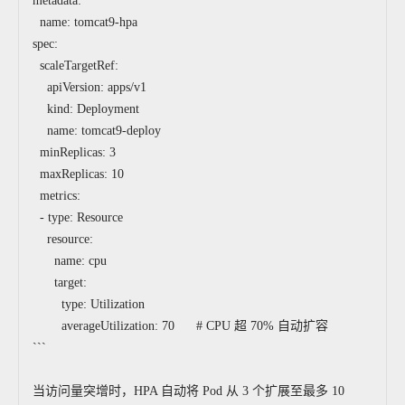
metadata:
name: tomcat9-hpa
spec:
scaleTargetRef:
apiVersion: apps/v1
kind: Deployment
name: tomcat9-deploy
minReplicas: 3
maxReplicas: 10
metrics:
- type: Resource
resource:
name: cpu
target:
type: Utilization
averageUtilization: 70 # CPU 超 70% 自动扩容
```
当访问量突增时，HPA 自动将 Pod 从 3 个扩展至最多 10