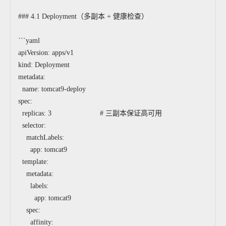
### 4.1 Deployment（多副本 + 健康检查）
```yaml
apiVersion: apps/v1
kind: Deployment
metadata:
name: tomcat9-deploy
spec:
replicas: 3 # 三副本保证高可用
selector:
matchLabels:
app: tomcat9
template:
metadata:
labels:
app: tomcat9
spec:
affinity: