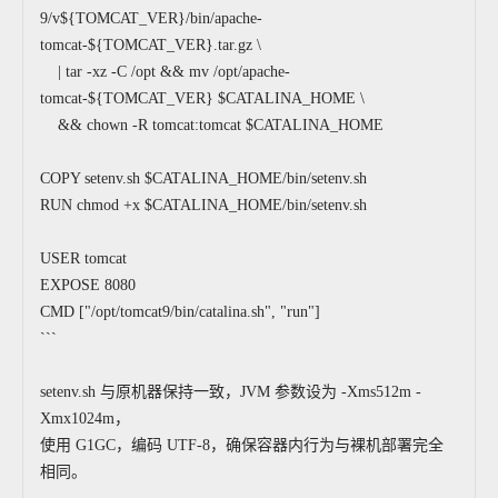
9/v${TOMCAT_VER}/bin/apache-
tomcat-${TOMCAT_VER}.tar.gz \
| tar -xz -C /opt && mv /opt/apache-
tomcat-${TOMCAT_VER} $CATALINA_HOME \
&& chown -R tomcat:tomcat $CATALINA_HOME
COPY setenv.sh $CATALINA_HOME/bin/setenv.sh
RUN chmod +x $CATALINA_HOME/bin/setenv.sh
USER tomcat
EXPOSE 8080
CMD ["/opt/tomcat9/bin/catalina.sh", "run"]
```
setenv.sh 与原机器保持一致，JVM 参数设为 -Xms512m -
Xmx1024m，
使用 G1GC，编码 UTF-8，确保容器内行为与裸机部署完全
相同。