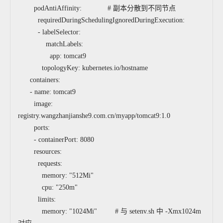
podAntiAffinity: # 副本分散到不同节点
requiredDuringSchedulingIgnoredDuringExecution:
- labelSelector:
matchLabels:
app: tomcat9
topologyKey: kubernetes.io/hostname
containers:
- name: tomcat9
image:
registry.wangzhanjianshe9.com.cn/myapp/tomcat9:1.0
ports:
- containerPort: 8080
resources:
requests:
memory: "512Mi"
cpu: "250m"
limits:
memory: "1024Mi" # 与 setenv.sh 中 -Xmx1024m