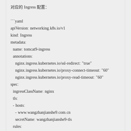
对应的 Ingress 配置：
```yaml
apiVersion: networking.k8s.io/v1
kind: Ingress
metadata:
name: tomcat9-ingress
annotations:
nginx.ingress.kubernetes.io/ssl-redirect: "true"
nginx.ingress.kubernetes.io/proxy-connect-timeout: "60"
nginx.ingress.kubernetes.io/proxy-read-timeout: "60"
spec:
ingressClassName: nginx
tls:
- hosts:
- www.wangzhanjianshe9.com.cn
secretName: wangzhanjianshe9-tls
rules: