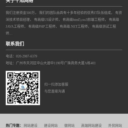
关于千旭网络
我们注册资金500万， 我们的团队由具有十多年经验的优秀IT队伍组成， 有资
深技术项目经理， 有高级UI设计师， 有高级html5,css3前端工程师， 有高级
JAVA工程师， 有高级PHP工程师， 有高级.NET工程师， 有高级测试工程
师…
联系我们
电话：020-2987-6379
地址：广州市天河区中山大道中1190号广珠商务大厦A栋401
扫一扫添加客服
与您直接沟通
热门专题：
网站建设
建设网站
做网站
高端网站建设
外贸网站