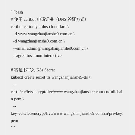
```bash
# 使用 certbot 申请证书（DNS 验证方式）
certbot certonly --dns-cloudflare \
-d www.wangzhanjianshe9.com.cn \
-d wangzhanjianshe9.com.cn \
--email admin@wangzhanjianshe9.com.cn \
--agree-tos --non-interactive
# 将证书写入 K8s Secret
kubectl create secret tls wangzhanjianshe9-tls \
--
cert=/etc/letsencrypt/live/www.wangzhanjianshe9.com.cn/fullchai
n.pem \
--
key=/etc/letsencrypt/live/www.wangzhanjianshe9.com.cn/privkey.
pem
```