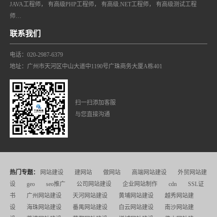
JAVA工程师， 有高级PHP工程师， 有高级.NET工程师， 有高级测试工程
师…
联系我们
电话：020-2987-6379
地址：广州市天河区中山大道中1190号广珠商务大厦A栋401
扫一扫添加客服
与您直接沟通
热门专题：
网站建设
建网站
做网站
高端网站建设
外贸网站建
设
geo
seo推广
公司网站建设
企业网站制作
cdn
SSL证
书
广州网站建设
天河网站建设
黄埔网站建设
越秀网站建
设
海珠网站建设
番禺网站建设
白云网站建设
南沙网站建