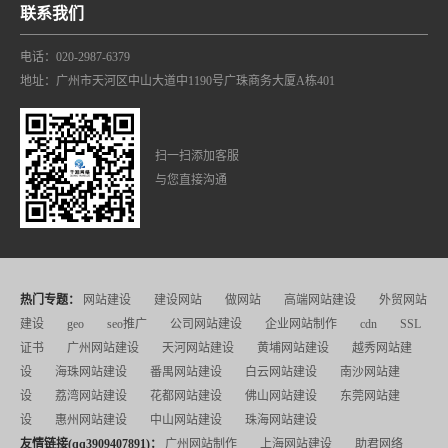
联系我们
电话：020-2987-6379
地址：广州市天河区中山大道中1190号广珠商务大厦A栋401
扫一扫添加客服
与您直接沟通
热门专题：
网站建设
建设网站
做网站
高端网站建设
外贸网站
建设
geo
seo推广
公司网站建设
企业网站制作
cdn
SSL
证书
广州网站建设
天河网站建设
黄埔网站建设
越秀网站建
设
海珠网站建设
番禺网站建设
白云网站建设
南沙网站建
设
荔湾网站建设
花都网站建设
佛山网站建设
东莞网站建
设
惠州网站建设
中山网站建设
珠海网站建设
友情链接(qq3909407891)：
广州网站制作
上海网站建设
助君网络