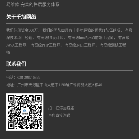
易维修 完善的售后服务体系
关于千旭网络
我们注册资金500万， 我们的团队由具有十多年经验的优秀IT队伍组成， 有资
深技术项目经理， 有高级UI设计师， 有高级html5,css3前端工程师， 有高级
JAVA工程师， 有高级PHP工程师， 有高级.NET工程师， 有高级测试工程
师…
联系我们
电话：020-2987-6379
地址：广州市天河区中山大道中1190号广珠商务大厦A栋401
扫一扫添加客服
与您直接沟通