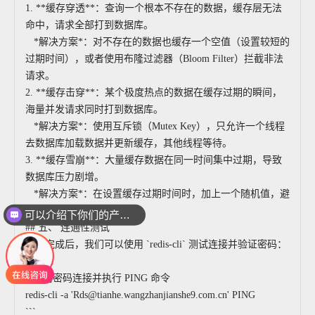
1. **缓存穿透**：查询一个根本不存在的数据，缓存层无法
命中，请求全部打到数据库。
*解决方案*：对不存在的数据也缓存一个空值（设置较短的
过期时间），或者使用布隆过滤器（Bloom Filter）拦截非法
请求。
2. **缓存击穿**：某个极度热点的数据在缓存过期的瞬间，
海量并发请求同时打到数据库。
*解决方案*：使用互斥锁（Mutex Key），只允许一个线程
去数据库加载数据并更新缓存，其他线程等待。
3. **缓存雪崩**：大量缓存数据在同一时间集中过期，导致
数据库压力剧增。
*解决方案*：在设置缓存过期时间时，加上一个随机值，避
免集中失效。
可以介绍下你们的产品么
## 五、 连通性测试
配置完成后，我们可以使用 `redis-cli` 测试连接并验证密码：
```bash
# 使用密码连接并执行 PING 命令
redis-cli -a 'Rds@tianhe.wangzhanjianshe9.com.cn' PING
```