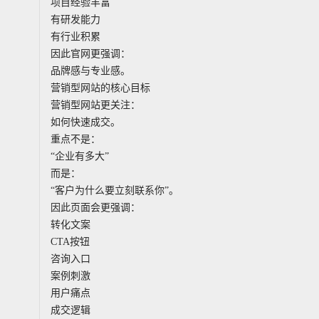
项目经验丰富
有研发能力
有行业积累
因此官网更强调：
品牌感与专业感。
营销型网站的核心目标
营销型网站更关注：
如何快速成交。
重点不是：
“企业有多大”
而是：
“客户为什么要立刻联系你”。
因此页面会更强调：
转化文案
CTA按钮
咨询入口
案例刺激
用户痛点
成交逻辑