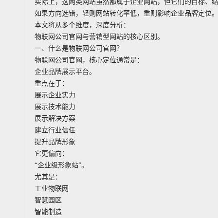
实际上，这两类网站虽然都属于企业网站，但它们的目标、
如果方向选错，轻则网站转化率低，重则影响企业品牌定位
本文将从多个维度，深度分析：
物联网公司官网与营销型网站的核心区别。
一、什么是物联网公司官网？
物联网公司官网，核心定位通常是：
企业品牌展示平台。
重点在于：
展示企业实力
展示技术能力
展示解决方案
建立行业信任
提升品牌形象
它更偏向：
“企业级形象站”。
尤其是：
工业物联网
智慧园区
智能制造