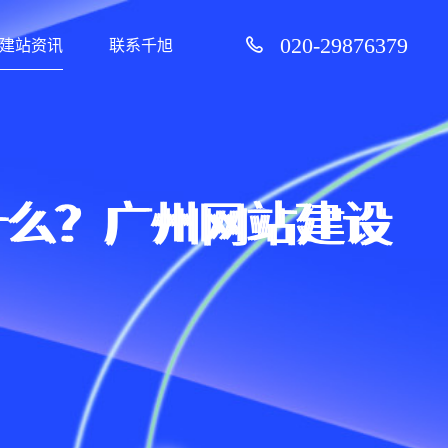
020-29876379
建站资讯
联系千旭
什么？广州网站建设