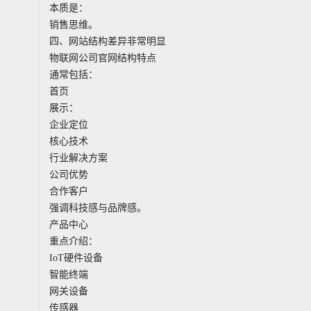
本质是：
销售思维。
四、网站结构差异非常明显
物联网公司官网结构特点
通常包括：
首页
展示：
企业定位
核心技术
行业解决方案
公司优势
合作客户
强调科技感与品牌感。
产品中心
重点介绍：
IoT硬件设备
智能终端
网关设备
传感器