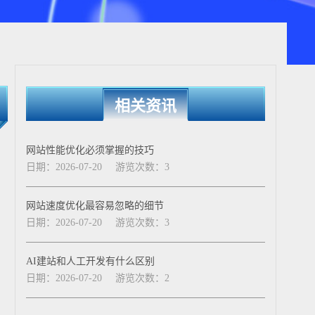
相关资讯
网站性能优化必须掌握的技巧
日期：2026-07-20
游览次数：3
网站速度优化最容易忽略的细节
日期：2026-07-20
游览次数：3
AI建站和人工开发有什么区别
日期：2026-07-20
游览次数：2