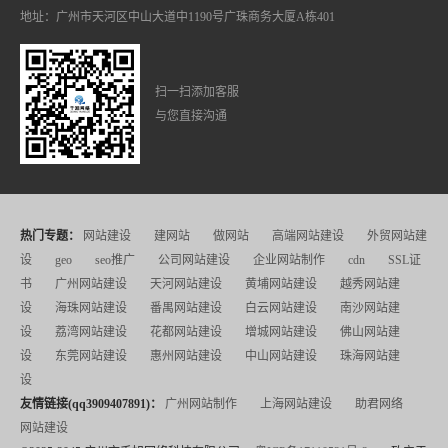
地址：广州市天河区中山大道中1190号广珠商务大厦A栋401
扫一扫添加客服
与您直接沟通
热门专题：
网站建设
建网站
做网站
高端网站建设
外贸网站建
设
geo
seo推广
公司网站建设
企业网站制作
cdn
SSL证
书
广州网站建设
天河网站建设
黄埔网站建设
越秀网站建
设
海珠网站建设
番禺网站建设
白云网站建设
南沙网站建
设
荔湾网站建设
花都网站建设
增城网站建设
佛山网站建
设
东莞网站建设
惠州网站建设
中山网站建设
珠海网站建
设
友情链接(qq3909407891)：
广州网站制作
上海网站建设
助君网络
网站建设