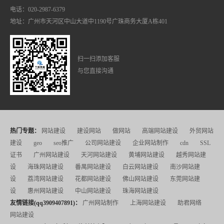
电话：020-2987-6379
地址：广州市天河区中山大道中1190号广珠商务大厦A栋401
扫一扫添加客服
与您直接沟通
热门专题：
网站建设
建设网站
做网站
高端网站建设
外贸网站
建设
geo
seo推广
公司网站建设
企业网站制作
cdn
SSL
证书
广州网站建设
天河网站建设
黄埔网站建设
越秀网站建
设
海珠网站建设
番禺网站建设
白云网站建设
南沙网站建
设
荔湾网站建设
花都网站建设
佛山网站建设
东莞网站建
设
惠州网站建设
中山网站建设
珠海网站建设
友情链接(qq3909407891)：
广州网站制作
上海网站建设
助君网络
网站建设