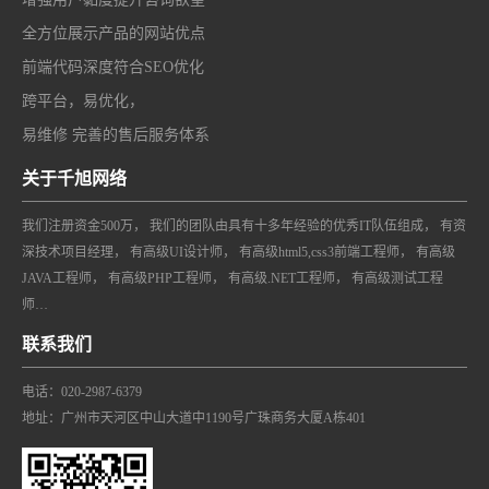
全方位展示产品的网站优点
前端代码深度符合SEO优化
跨平台，易优化，
易维修 完善的售后服务体系
关于千旭网络
我们注册资金500万， 我们的团队由具有十多年经验的优秀IT队伍组成， 有资
深技术项目经理， 有高级UI设计师， 有高级html5,css3前端工程师， 有高级
JAVA工程师， 有高级PHP工程师， 有高级.NET工程师， 有高级测试工程
师…
联系我们
电话：020-2987-6379
地址：广州市天河区中山大道中1190号广珠商务大厦A栋401