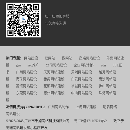
扫一扫添加客服
与您直接沟通
热门专题：
网站建设
建网站
做网站
高端网站建设
外贸网站建
设
geo
seo推广
公司网站建设
企业网站制作
cdn
SSL证
书
广州网站建设
天河网站建设
黄埔网站建设
越秀网站建
设
海珠网站建设
番禺网站建设
白云网站建设
南沙网站建
设
荔湾网站建设
花都网站建设
增城网站建设
佛山网站建
设
东莞网站建设
惠州网站建设
中山网站建设
珠海网站建
设
友情链接(qq3909407891)：
广州网站制作
上海网站建设
助君网络
网站建设
©2025-2045 广州市千旭网络科技有限公司
粤ICP备17110521号-2
致立于
高端网站建设和小程序开发