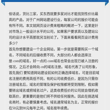
俗话说，货比三家，买东西就要多家对比才能找到性价比最
高的产品，对于广州网站建设行业，每家公司的报价可能会
有所不同。本文就网页设计费来粗略的概述一下，这里是针
对市场上一般设计水平的公司，如果客户要求高以及建站公
司的设计水平高那就另当别论了。下面来看看网页设计费用
多少？
首先你想要建设一个企业网站，第一步就是需要购买一个域
名，不同域名的后缀收费不同，大部分的人都会选择注
册.com的域名，好一点的.com域名也常会出现已被人注册的
情况，之后才会转向.cn的域名注册。域名代表了公司形象，
首先我们 要知道网站建设前如何正确选择域名，可是目前域
名注册的费用高低不同，有的公司收费低价，是因为只需你
注册域名后，域名的管理及保护权限都将受到限制，假如需
要转出域名或把域名过户，这类收费低价的公司就会借机收
取高价，更重要的是他们将不供给任何服务。因此在挑选域
名商时，有必要慎重考虑。域名通常域名为主，正常的报价
在50元到90元每年之间，域名按年续费。