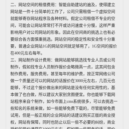
二、网站空间的租借费用：智能自助建站的遍及，使得建立
网站是一件十分简单的工作了，公司只需租借一个虚拟空间
就能够寄存网站程序及各种材料。假定公司租借不专业的空
间，可能会让网站常常打不开或访问速度十分慢，这样严重
影响用户对公司网站的形象。因此在空间商的挑选上也有必
要综合各方面慎重挑选。网站空间的稳定性和安全性十分重
要，普通企业网站1G的网站空间就足够用了，1G空间的报价
在400元左右每年。
三、网站制作设计费用：做网站能够挑选找专业人员或公司
制作，假如找专业人员制作报价会略微高一点，这其间包含
制作费用，服务费用，甚至每年的维护费，按正常网络公司
做一个质量还可以的网站的话报价在3000元左右，几百元也
能够，不过这个报价做出来的网站是没有任何实用性的，基
本做了也白做，所以建议大家别贪图便宜。你也能够下载网
站程序来自个制作，如今市面上cms系统很多，可以去挑选一
些知名的系统来做，如一些能够免费下载的，尽管能够免费
试用，但是一般正规的企业网站的话建议购买正版的商业授
权，网站有保障，同时也防止以后一些不必要的纠纷，商业