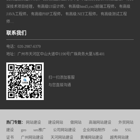
深技术项目经理， 有高级UI设计师， 有高级html5,css3前端工程师， 有高级
JAVA工程师， 有高级PHP工程师， 有高级.NET工程师， 有高级测试工程
师…
联系我们
电话：020-2987-6379
地址：广州市天河区中山大道中1190号广珠商务大厦A栋401
扫一扫添加客服
与您直接沟通
热门专题：
网站建设
建设网站
做网站
高端网站建设
外贸网站
建设
geo
seo推广
公司网站建设
企业网站制作
cdn
SSL
证书
广州网站建设
天河网站建设
黄埔网站建设
越秀网站建