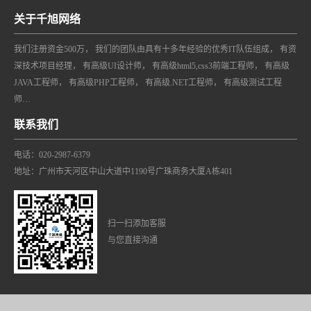
关于千旭网络
我们注册资金500万， 我们的团队由具有十多年经验的优秀IT队伍组成， 有资
深技术项目经理， 有高级UI设计师， 有高级html5,css3前端工程师， 有高级
JAVA工程师， 有高级PHP工程师， 有高级.NET工程师， 有高级测试工程
师…
联系我们
电话：020-2987-6379
地址：广州市天河区中山大道中1190号广珠商务大厦A栋401
扫一扫添加客服
与您直接沟通