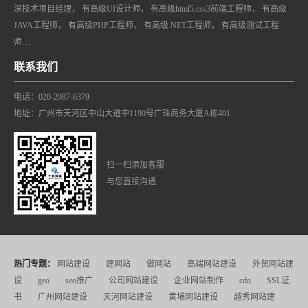
深技术项目经理， 有高级UI设计师， 有高级html5,css3前端工程师， 有高级
JAVA工程师， 有高级PHP工程师， 有高级.NET工程师， 有高级测试工程
师…
联系我们
电话：020-2987-6379
地址：广州市天河区中山大道中1190号广珠商务大厦A栋401
扫一扫添加客服
与您直接沟通
热门专题：
网站建设
建网站
做网站
高端网站建设
外贸网站建
设
geo
seo推广
公司网站建设
企业网站制作
cdn
SSL证
书
广州网站建设
天河网站建设
黄埔网站建设
越秀网站建