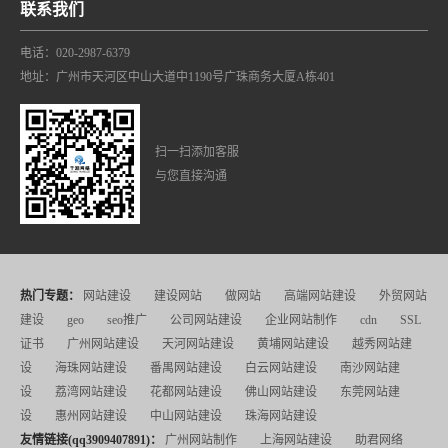
联系我们
电话：020-2987-6379
地址：广州市天河区中山大道中1190号广珠商务大厦A栋401
扫一扫添加客服
与您直接沟通
热门专题：
网站建设
建设网站
做网站
高端网站建设
外贸网站
建设
geo
seo推广
公司网站建设
企业网站制作
cdn
SSL
证书
广州网站建设
天河网站建设
黄埔网站建设
越秀网站建
设
海珠网站建设
番禺网站建设
白云网站建设
南沙网站建
设
荔湾网站建设
花都网站建设
佛山网站建设
东莞网站建
设
惠州网站建设
中山网站建设
珠海网站建设
友情链接(qq3909407891)：
广州网站制作
上海网站建设
助君网络