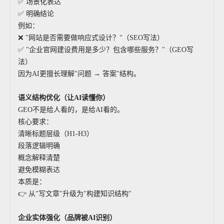
✅ 场景化表达
✅ 明确结论
例如：
❌ "网站是否需要做响应式设计？"（SEO写法）
✅ "企业官网建设费用是多少？包含哪些服务？"（GEO写
法）
因为AI更擅长理解"问题 → 答案"结构。
语义结构优化（让AI读懂你）
GEO不是给人看的，是给AI看的。
核心要求：
清晰标题层级（H1-H3）
段落逻辑明确
概念解释清楚
避免模糊表达
本质是：
👉 从"写文章"升级为"构建知识结构"
企业实体强化（品牌被AI识别）