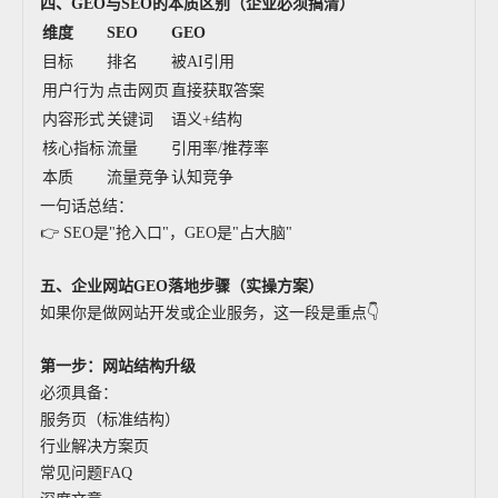
四、GEO与SEO的本质区别（企业必须搞清）
维度
SEO
GEO
目标
排名
被AI引用
用户行为
点击网页
直接获取答案
内容形式
关键词
语义+结构
核心指标
流量
引用率/推荐率
本质
流量竞争
认知竞争
一句话总结：
👉 SEO是"抢入口"，GEO是"占大脑"
五、企业网站GEO落地步骤（实操方案）
如果你是做网站开发或企业服务，这一段是重点👇
第一步：网站结构升级
必须具备：
服务页（标准结构）
行业解决方案页
常见问题FAQ