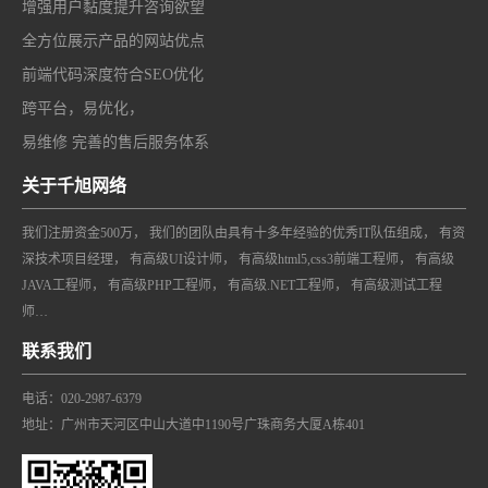
增强用户黏度提升咨询欲望
全方位展示产品的网站优点
前端代码深度符合SEO优化
跨平台，易优化，
易维修 完善的售后服务体系
关于千旭网络
我们注册资金500万， 我们的团队由具有十多年经验的优秀IT队伍组成， 有资
深技术项目经理， 有高级UI设计师， 有高级html5,css3前端工程师， 有高级
JAVA工程师， 有高级PHP工程师， 有高级.NET工程师， 有高级测试工程
师…
联系我们
电话：020-2987-6379
地址：广州市天河区中山大道中1190号广珠商务大厦A栋401