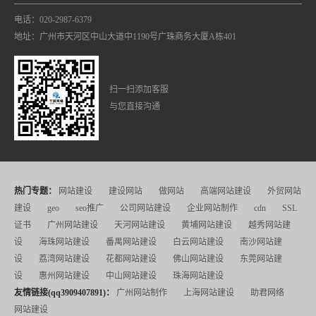
电话：020-2987-6379
地址：广州市天河区中山大道中1190号广珠商务大厦A栋401
扫一扫添加客服
与您直接沟通
热门专题：
网站建设
建设网站
做网站
高端网站建设
外贸网站
建设
geo
seo推广
公司网站建设
企业网站制作
cdn
SSL
证书
广州网站建设
天河网站建设
黄埔网站建设
越秀网站建
设
海珠网站建设
番禺网站建设
白云网站建设
南沙网站建
设
荔湾网站建设
花都网站建设
佛山网站建设
东莞网站建
设
惠州网站建设
中山网站建设
珠海网站建设
友情链接(qq3909407891)：
广州网站制作
上海网站建设
助君网络
网站建设