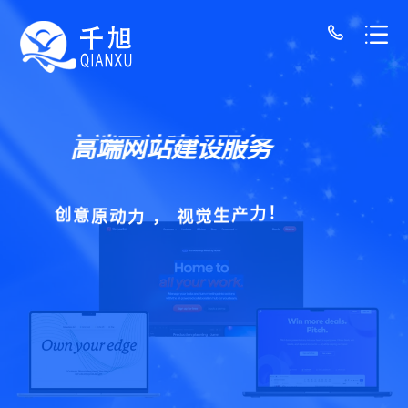
高端网站建设服务
，
力
视
动
觉
原
生
意
产
创
力
！