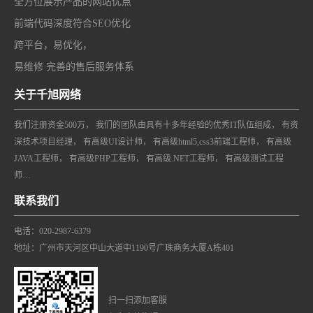
全方位展示产品的网站优点
前端代码深度符合SEO优化
跨平台，易优化，
易维修 完善的售后服务体系
关于千旭网络
我们注册资金500万， 我们的团队由具有十多年经验的优秀IT队伍组成， 有资
深技术项目经理， 有高级UI设计师， 有高级html5,css3前端工程师， 有高级
JAVA工程师， 有高级PHP工程师， 有高级.NET工程师， 有高级测试工程
师…
联系我们
电话：020-2987-6379
地址：广州市天河区中山大道中1190号广珠商务大厦A栋401
扫一扫添加客服