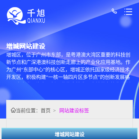
增城网站建设
增城区，位于广州市东部，是粤港澳大湾区重要的科技创
新节点和广深港澳科技创新走廊上的产业化应用基地。作
为广州“东部中心”的核心区，增城正依托国家级经济技术
开发区，积极构建“一核一轴四片区多节点”的创新发展格
局，大力发展汽车、新一代信息技术、高端装备等先进制
造业。在这一战略背景下，增城网站建设不仅是数字化转
型的基础设施，更是其链接湾区、展示科创实力、服务实
体经济与融入全球市场的重要数字枢纽。 核心定位与主要
当前位置：
首页
>
网站建设标签
类型 增城的网站建设紧密服务于其战略定位与产业特点，
核心目标是提升城市形象、促进经济社会发展与提供便捷
的公共服务，主要呈现为以下关键类型：网站类型, 企业级
增城网站建设
（特别是外贸）网站, 核心定位与特点, 企业品牌化与全球