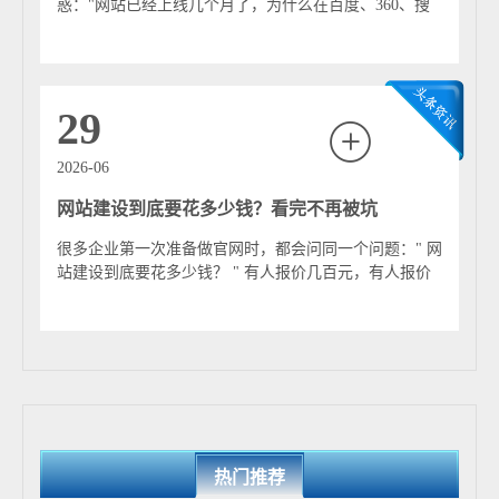
线上展示与对接节点。 总而言之，增城网站建设是其“湾
惑："网站已经上线几个月了，为什么在百度、360、搜
区科技创新节点”雄心与雄厚产业基础在数字空间的集中体
狗甚至Google上搜索相关关键词，还是找...
现。它不仅是服务市民与企业的工具，更是增城面向全国
乃至全球，讲述科创故事、展示产业生态、吸引高端要素
的战略性数字门户，为其建设现代化中等规模生态城区提
29
供着关键支撑。
2026-06
网站建设到底要花多少钱？看完不再被坑
很多企业第一次准备做官网时，都会问同一个问题：" 网
站建设到底要花多少钱？ " 有人报价几百元，有人报价
几千元，也有人报价几万元甚至几十万元...
热门推荐