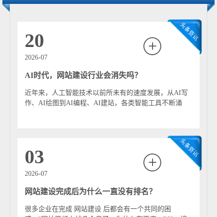
化营销的关键载体。代表性功能与发展方向, 强调多语言支
持、符合国际标准的独立站开发、谷歌SEO优化。功能上
注重产品展示、在线询盘与支付集成，以服务区内发达的
20
机械、电子、化工等外贸产业。网站类型, 文旅与形象推广
窗口, 核心定位与特点,展示“宜居宜业”城市形象，促进文
2026-07
旅消费。代表性功能与发展方向, 整合绿道、生态、文化资
AI时代，网站建设行业会消失吗？
源，提供旅游指南与活动资讯。配合重大体育赛事和活
动，进行线上推广。 发展趋势与建设要点 当前，增城的网
近年来，人工智能技术以前所未有的速度发展，从AI写
站建设正朝三个方向深化： 1. 定位专业化与国际化：企业
作、AI绘图到AI编程、AI建站，各类智能工具不断涌
网站建设从“展示型”向“营销型”和“功能型”深化。特别是
现，正在深刻改变互联网行业的发展模式。...
针对外贸企业，建设符合海外用户习惯、支持多语言与全
球支付的独立站成为刚需。 2. 设计体验与性能并重：无论
政府还是企业网站，都更加注重用户体验，强调清晰的导
03
航、快速的响应速度与美观的视觉设计。同时，确保网站
的安全性、稳定性与在各种终端设备上的良好兼容性（响
2026-07
应式设计）是基础要求。 3. 内容精准化与生态化：网站内
网站建设完成后为什么一直没有排名？
容建设强调准确、全面与及时更新。产业类网站更注重与
增城实际的“产业链和创新链”深度融合，成为创新生态的
很多企业在完成 网站建设 后都会有一个共同的困