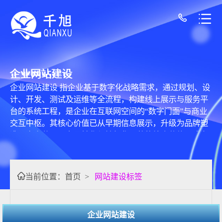
企业网站建设
企业网站建设 指企业基于数字化战略需求，通过规划、设
计、开发、测试及运维等全流程，构建线上展示与服务平
台的系统工程，是企业在互联网空间的“数字门面”与商业
交互中枢。其核心价值已从早期信息展示，升级为品牌塑
造、客户获取、交易转化与精细化运营的综合载体，成为
现代企业数字化转型的基础配置。 核心要素涵盖五大维
度：一是明确的定位导向，需结合企业类型确定核心目
标，如电商企业侧重交易功能，B2B服务商突出案例与资
当前位置：
首页
>
网站建设标签
质；二是体验与设计并重，响应式设计已成刚需，确保多
设备适配，同时视觉风格需贴合品牌调性；三是优质内容
架构，需组织企业概况、产品服务、行业资讯等内容，兼
企业网站建设
顾搜索引擎优化（SEO）；四是稳定技术支撑，主流采用