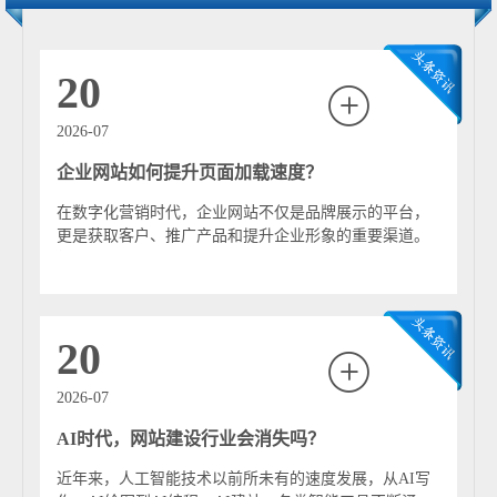
React/Vue前端框架与Java/PHP后端语言，搭配云服务器保
障性能；五是安全防护体系，通过WAF防护、定期漏洞扫
描规避风险。 标准服务流程形成闭环：需求规划明确目标
20
与受众，原型设计搭建逻辑框架，UI设计呈现视觉效果，
程序开发实现功能落地，测试上线前需完成兼容性与性能
2026-07
检测（首页加载建议≤3秒），后期运维则包含内容更新与
企业网站如何提升页面加载速度？
数据优化。 商业价值显著，据行业统计，专业网站可使客
户转化率提升30%-50%，同时降低获客成本。当前正呈现
在数字化营销时代，企业网站不仅是品牌展示的平台，
AI融合趋势，智能客服、数据驱动优化成为主流升级方
更是获取客户、推广产品和提升企业形象的重要渠道。
向，推动网站从工具向“主动服务型资产”演进。
然而，很多企业投入了大量资金完成网站建设，却...
20
2026-07
AI时代，网站建设行业会消失吗？
近年来，人工智能技术以前所未有的速度发展，从AI写