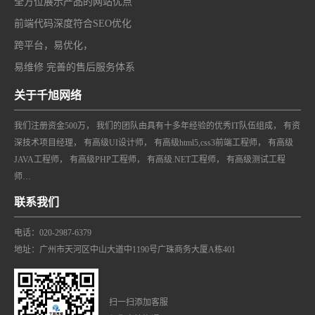
全方位展示产品的网站优点
前端代码深度符合SEO优化
跨平台，易优化，
易维修 完善的售后服务体系
关于千旭网络
我们注册资金500万， 我们的团队由具有十多年经验的优秀IT队伍组成， 有资
深技术项目经理， 有高级UI设计师， 有高级html5,css3前端工程师， 有高级
JAVA工程师， 有高级PHP工程师， 有高级.NET工程师， 有高级测试工程
师…
联系我们
电话：020-2987-6379
地址：广州市天河区中山大道中1190号广珠商务大厦A栋401
扫一扫添加客服