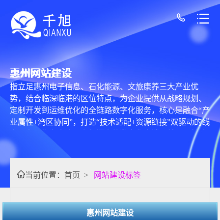
惠州网站建设
指立足惠州电子信息、石化能源、文旅康养三大产业优
势，结合临深临港的区位特点，为企业提供从战略规划、
定制开发到运维优化的全链路数字化服务，核心是融合“产
业属性+湾区协同”，打造“技术适配+资源链接”双驱动的线
上平台。作为大湾区东部门户的数字化支撑，其已从基础
展示升级为“产能对接+品牌引流”的转型工具，适配惠州企
业联动深港、辐射全国的发展需求。 核心能力聚焦精准适
配：技术上专攻电子元件参数库搭建、石化企业安全合规
当前位置：
首页
>
网站建设标签
展示，为文旅景区开发VR导览模块；服务上本地团队实现
1.5小时响应，头部服务商如华信科技、联科网络等，78%
技术人员熟悉电子或石化产业流程。依托临深优势，支持
惠州网站建设
与深圳跨境电商平台数据互通，适配22+语种部署及