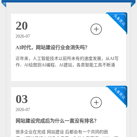
GDPR、东南亚数据合规标准，助力企业链接港澳及海外
市场。 服务模式覆盖全成长周期：SaaS模板适配初创电子
商户（基础版599元/年），3天内快速上线；高端定制聚焦
20
TCL供应链、石化园区企业等中大型需求，打造一体化数
字门户；轻量化插件满足成长型企业跨境物流对接、产能
2026-07
信息发布等功能拓展，本地服务商多提供“建站+湾区流量
AI时代，网站建设行业会消失吗？
优化+合规服务”。 产业价值数据显著，仲恺高新区某电子
企业经官网优化后精准询盘增长380%，巽寮湾文旅商家通
近年来，人工智能技术以前所未有的速度发展，从AI写
过VR官网实现线上预订量提升210%。2025年AI融合加
作、AI绘图到AI编程、AI建站，各类智能工具不断涌
速，智能产能匹配、多语种客服广泛应用，本地服务商正
现，正在深刻改变互联网行业的发展模式。...
以“产业深耕+湾区协同”助力“惠州智造”与文旅产业高质量
发展。
03
2026-07
网站建设完成后为什么一直没有排名？
很多企业在完成 网站建设 后都会有一个共同的困