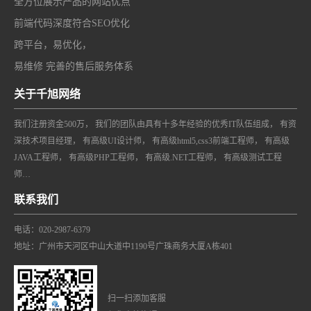
全方位展示产品的网站优点
前端代码深度符合SEO优化
跨平台，易优化，
易维修 完善的售后服务体系
关于千旭网络
我们注册资金500万， 我们的团队由具有十多年经验的优秀IT队伍组成， 有资
深技术项目经理， 有高级UI设计师， 有高级html5,css3前端工程师， 有高级
JAVA工程师， 有高级PHP工程师， 有高级.NET工程师， 有高级测试工程
师…
联系我们
电话：020-2987-6379
地址：广州市天河区中山大道中1190号广珠商务大厦A栋401
扫一扫添加客服