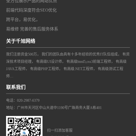
全方位展示产品的网站优点
前端代码深度符合SEO优化
跨平台，易优化，
易维修 完善的售后服务体系
关于千旭网络
我们注册资金500万， 我们的团队由具有十多年经验的优秀IT队伍组成， 有资
深技术项目经理， 有高级UI设计师， 有高级html5,css3前端工程师， 有高级
JAVA工程师， 有高级PHP工程师， 有高级.NET工程师， 有高级测试工程
师…
联系我们
电话：020-2987-6379
地址：广州市天河区中山大道中1190号广珠商务大厦A栋401
扫一扫添加客服