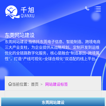
东莞网站建设
东莞网站建设 指依托东莞电子信息、智能制造、跨境电商
三大产业支柱，为企业提供从战略规划、定制开发到运维
优化的全链路数字化服务，核心是融合“制造基因+跨境属
性”，打造“产线可视化+全球合规化”双适配的线上平台。
作为大湾区制造出海枢纽的服务支撑，其已从基础信息展
示升级为“订单承接+供应链协同”的产业增长引擎，适配东
莞企业从“代工贴牌”到“自主品牌出海”的转型需求。 核心
能力聚焦产业痛点解决：技术上专攻电子元件参数化展
当前位置：
首页
>
网站建设标签
示、MES系统与官网数据互通，如为电子企业开发元器件
选型工具，为装备厂商实现生产进度实时查询；服务上本
地团队实现2小时响应，头部服务商如易企达、商企云等，
东莞网站建设
85%技术人员具备制造业从业背景，深谙“东莞制造”流程