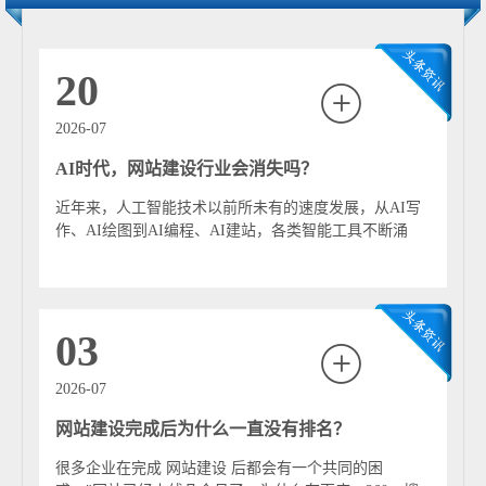
特性。跨境能力突出，支持20+语种部署、亚马逊等平台
数据对接，以及GDPR、CCPA等多区域合规适配。 服务
模式覆盖企业全生命周期：SaaS模板适配初创型电子商户
20
（基础版680元/年），48小时快速上线；高端定制聚焦华
为供应链企业等中大型需求，打造一体化数字门户；轻量
2026-07
化插件满足成长型企业跨境支付、物流追踪等功能拓展。
AI时代，网站建设行业会消失吗？
本地服务商普遍提供“建站+外贸SEO+合规审计”全链路服
务。 产业价值数据实证明显，某长安镇电子企业经官网优
近年来，人工智能技术以前所未有的速度发展，从AI写
化后精准询盘增长420%，虎门跨境电商商家通过多语种网
作、AI绘图到AI编程、AI建站，各类智能工具不断涌
站实现北美订单提升180%。2025年AI应用成为主流，智能
现，正在深刻改变互联网行业的发展模式。...
产品推荐、多语种智能客服广泛落地，本地服务商正以“产
业深度+技术精度”助力“东莞智造”链接全球市场。
03
2026-07
网站建设完成后为什么一直没有排名？
很多企业在完成 网站建设 后都会有一个共同的困