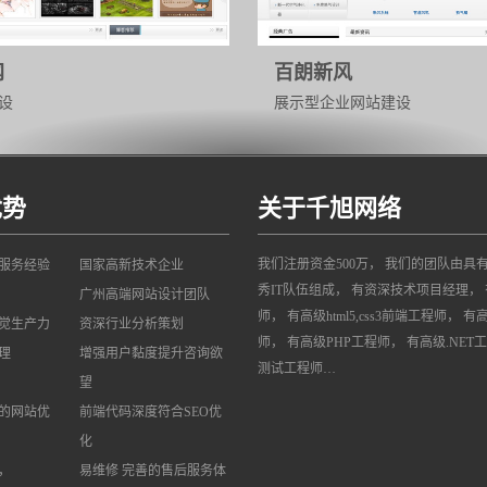
网
百朗新风
设
展示型企业网站建设
优势
关于千旭网络
我们注册资金500万， 我们的团队由具
网服务经验
国家高新技术企业
秀IT队伍组成， 有资深技术项目经理， 
广州高端网站设计团队
师， 有高级html5,css3前端工程师， 有
觉生产力
资深行业分析策划
师， 有高级PHP工程师， 有高级.NET
理
增强用户黏度提升咨询欲
测试工程师…
望
的网站优
前端代码深度符合SEO优
化
，
易维修 完善的售后服务体