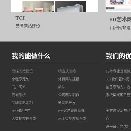
TCL
5D艺术
品牌网站建设
门户网站建
我的能做什么
我们的
高端网站建设
响应式网站
12年专业互联
小程序定制
外贸网站建设
30+软件著作权
门户网站
酷站
创意原动力，视
商城系统
公司网站制作
系统集成项目管
品牌网站定制
微网站开发
seo网站推广
crm客户管理系统
全方位展示产品
大数据软件开发
人工智能应用开发
点
跨平台，易优化