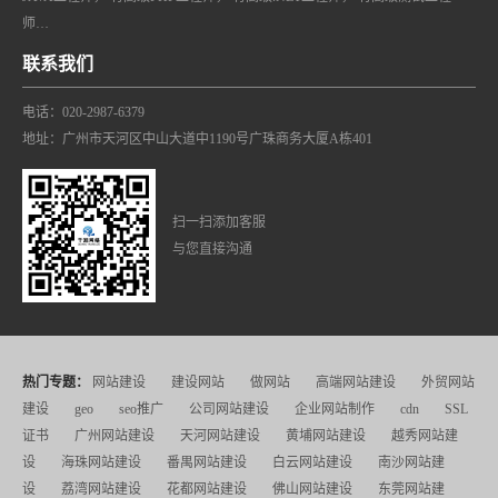
师…
联系我们
电话：020-2987-6379
地址：广州市天河区中山大道中1190号广珠商务大厦A栋401
扫一扫添加客服
与您直接沟通
热门专题：
网站建设
建设网站
做网站
高端网站建设
外贸网站
建设
geo
seo推广
公司网站建设
企业网站制作
cdn
SSL
证书
广州网站建设
天河网站建设
黄埔网站建设
越秀网站建
设
海珠网站建设
番禺网站建设
白云网站建设
南沙网站建
设
荔湾网站建设
花都网站建设
佛山网站建设
东莞网站建