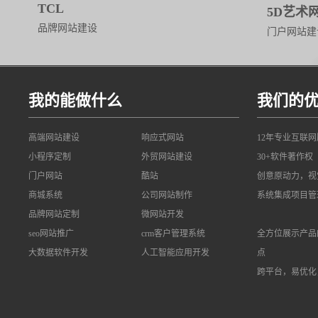
TCL
5D艺术
品牌网站建设
门户网站建
我的能做什么
我们的
高端网站建设
响应式网站
12年专业互联
小程序定制
外贸网站建设
30+软件著作权
门户网站
酷站
创意原动力，视
商城系统
公司网站制作
系统集成项目管
品牌网站定制
微网站开发
seo网站推广
crm客户管理系统
全方位展示产品
大数据软件开发
人工智能应用开发
点
跨平台，易优化