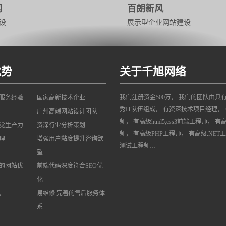
网
百朗新风
设
展示型企业网站建设
优势
关于千旭网络
我们注册资金500万， 我们的团队由具
网服务经验
国家高新技术企业
秀IT队伍组成， 有资深技术项目经理， 
广州高端网站设计团队
师， 有高级html5,css3前端工程师， 有
觉生产力
资深行业分析策划
师， 有高级PHP工程师， 有高级.NET
理
增强用户黏度提升咨询欲
测试工程师…
望
的网站优
前端代码深度符合SEO优
化
，
易维修 完善的售后服务体
系