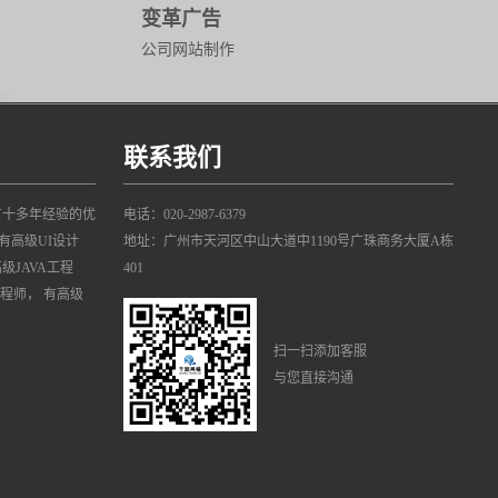
变革广告
公司网站制作
联系我们
有十多年经验的优
电话：020-2987-6379
有高级UI设计
地址：广州市天河区中山大道中1190号广珠商务大厦A栋
高级JAVA工程
401
工程师， 有高级
扫一扫添加客服
与您直接沟通