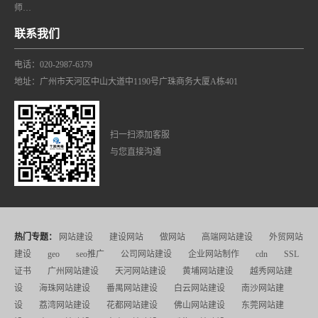
师…
联系我们
电话：020-2987-6379
地址：广州市天河区中山大道中1190号广珠商务大厦A栋401
扫一扫添加客服
与您直接沟通
热门专题：
网站建设
建设网站
做网站
高端网站建设
外贸网站
建设
geo
seo推广
公司网站建设
企业网站制作
cdn
SSL
证书
广州网站建设
天河网站建设
黄埔网站建设
越秀网站建
设
海珠网站建设
番禺网站建设
白云网站建设
南沙网站建
设
荔湾网站建设
花都网站建设
佛山网站建设
东莞网站建