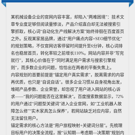
某机械设备企业的官网内容丰富，却陷入“两难困境”：技术文
章专业度足够但阅读量惨淡，产品介绍直白却无法被搜索引
擎抓取，核心词“自动化生产线解决方案”始终徘徊在百度首页
之外。反观某家居品牌，通过“用户痛点内容+SEO细节优化”
的规划策略，不仅官网访客停留时间提升至6分钟，核心词排
名也稳居首页，转化率较之前增长110%。网站内容并非“写完
就行”，其核心价值在于“同时满足用户需求与搜索引擎规
则”，而多数企业的问题，恰恰出在两者的平衡失焦上。
内容规划的首要前提是“锚定用户真实需求”，脱离需求的内容
再优质，也只是“自说自话”。很多企业习惯从自身视角出发，
堆砌产品参数、企业荣誉，却忽视了用户进入网站的核心诉
求——“我的问题能否在这里解决”。百度搜索数据显示，72%
的用户通过“问题型关键词”进入企业官网，如“工业机器人故
障怎么修”“实木家具怎么保养”，若网站缺乏对应内容，自然
无法留住用户。
锚定需求的核心方法是“用户旅程映射+关键词分层”。先梳理
目标用户的决策全流程，按“认知期—考虑期—决策期”规划内