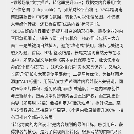
+佩戴场景”文字描述，转化率提升65%；数据类内容采用“文
字+信息图（Infographic）”，如某财经平台将《2025年跨境电
商趋势报告》中的核心数据，转化为可视化信息图，不仅被
大量媒体转载，还获得百度“优质内容”标签背书。
“SEO友好的内容细节”是提升排名的隐形推手，很多企业的内
容因忽视细节，错失收录与排名机会。核心细节包括三大方
面：一是关键词自然植入，避免“堆砌式”使用，将核心关键词
融入标题、首段、H2标签及结尾，长尾关键词自然分布在段
落中，如某家居文章标题《实木家具保养指南：延长使用寿
命的5个核心技巧》，既包含核心词“实木家具保养”，又融入
长尾词“延长实木家具使用寿命”；二是图片优化，为每张图片
添加“ALT标签”，用简洁文字描述图片内容并嵌入关键词，同
时压缩图片体积，避免影响页面加载速度；三是内容原创性
与更新频率，搜索引擎对抄袭内容会直接降权，而定期更新
内容（如每周1-2篇）会被判定为“活跃站点”，提升权重。某
科技博客通过坚持原创与周更，6个月内收录量提升300%，核
心词排名全部进入首页。
“转化导向的内容设计”是内容规划的最终目标，吸引用户、获
得排名的核心，是为了实现商业转化。很多网站的内容“只谈