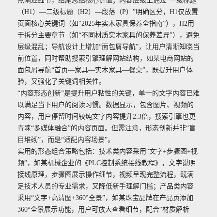
点阐述细节，结尾总结核心价值；内容层级上通过“一级标题
（H1）—二级标题（H2）—段落（P）”明确区分，H1仅放置
页面核心关键词（如“2025年实木家具保养全指南”），H2用
于拆分主要章节（如“不同材质实木家具的保养差异”），避免
层级混乱；导航设计上增加“面包屑导航”，让用户清晰知晓当
前位置，同时帮助搜索引擎理解网站结构，如某电商网站的
面包屑导航“首页—家具—实木家具—餐桌”，既提升用户体
验，又强化了关键词相关性。
“内容形态创新”是提升用户粘性的关键，单一的文字内容已难
以满足当下用户的阅读习惯。数据显示，包含图片、视频的
内容，用户停留时间较纯文字内容提升2.3倍，搜索引擎也更
青睐“多媒体融合”的内容页面。但需注意，形态创新并非“盲
目堆砌”，而是“适配内容场景”。
实用的形态组合策略包括：技术类内容采用“文字+步骤图+视
频”，如某机械企业的《PLC控制系统接线教程》，文字说明
接线原理，步骤图展示操作细节，视频呈现完整流程，既满
足技术人员的专业需求，又降低新手理解门槛；产品类内容
采用“文字+高清图+360°全景”，如某珠宝品牌在产品页添加
360°全景展示功能，用户可放大查看细节，配合“材质解析