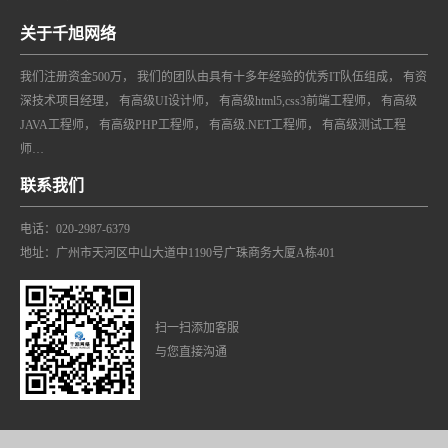
关于千旭网络
我们注册资金500万， 我们的团队由具有十多年经验的优秀IT队伍组成， 有资
深技术项目经理， 有高级UI设计师， 有高级html5,css3前端工程师， 有高级
JAVA工程师， 有高级PHP工程师， 有高级.NET工程师， 有高级测试工程
师…
联系我们
电话：020-2987-6379
地址：广州市天河区中山大道中1190号广珠商务大厦A栋401
扫一扫添加客服
与您直接沟通