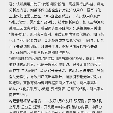
容：认知期用户处于“发现问题”阶段，需提供行业科普、痛点
分析类内容，如某环保设备企业针对认知期用户，撰写《化
工废水处理常见误区，90%企业都踩过》；考虑期用户聚焦
“对比方案”，需产出产品对比、技术解析内容，如《三种污水
处理工艺优劣对比，看完再选型不踩坑》；决策期用户关注
“信任验证”，则用客户案例、资质证明内容强化信心，如《某
化工企业用这套方案，废水处理成本降低40%》。同时，结合
百度关键词规划师、5118等工具，挖掘各阶段的核心关键
词，确保内容与用户搜索意图精准匹配。
“结构清晰的内容框架”是连接用户与SEO的桥梁，既让用户快
速找到核心信息，也便于搜索引擎抓取。很多企业的内容页
面存在“三大问题”：段落冗长无分段、核心信息被淹没、导航
混乱无指引，导致用户跳出率飙升，搜索引擎也无法识别内
容逻辑。某教育机构曾因课程页面文字堆砌，跳出率高达
85%，优化后采用“小标题+要点列表+总结”的结构，跳出率立
即降至32%。
构建清晰框架需遵循“SEO友好+用户友好”双原则。页面结构
上采用“总分总”逻辑，开头用100字内概括核心内容，中间分