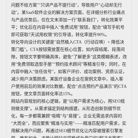
问题不给方案”“只讲产品不提行动”，导致用户“心动却无行
动”。某SaaS软件企业的解决方案页面，在详细分析行业痛点
与产品优势后，仅在文末添加一行“联系我们”，转化效果平
平；优化后在内容中插入“免费试用”按钮，配合“填写手机号
即可获取7天试用权限”的引导语，转化率提升90%。
转化导向设计的关键是“自然植入CTA（行动召唤）+ 降低决
策门槛”。CTA按钮需放置在核心位置，如内容结尾、段落间
隙，按钮文字要明确具体，避免“了解更多”这类模糊表述，改
用“免费领取选型手册”“预约技术顾问”等精准引导；同时，在
内容中融入“信任信号”，如客户评价、成功案例、资质认证，
减少用户决策顾虑。某医疗设备企业在案例文章中，插入客
户使用前后的效果对比数据，配合“点击预约产品演示”的CTA
按钮，使文章页面转化率达15%。
网站内容规划的核心逻辑，是“以用户需求为核心，用SEO规
则做支撑”。从需求锚定到结构搭建，从形态创新到细节优
化，每一步都需兼顾“吸睛”与“易搜”。企业无需追求内容的
“大而全”，而应聚焦“精准与实用”——精准匹配用户需求，实
用解决用户问题，再通过SEO细节优化让内容被搜索引擎发