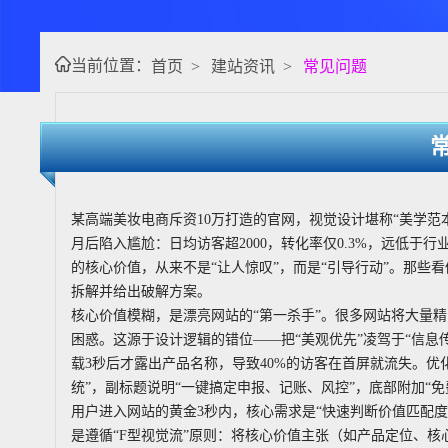
当前位置：
首页
>
建站资讯
>
常见问题
某高端美妆电商斥资10万打造的官网，视觉设计堪称“美学范
月后陷入尴尬：日均访客超2000，转化率仅0.3%，远低于行
的核心价值，从来不是“让人惊叹”，而是“引导行动”。那些
拆解并给出破解方案。
核心价值模糊，是漂亮网站的“第一杀手”。很多网站将大量精
困惑。这源于设计逻辑的错位——把“美观优先”凌驾于“信息
载3秒后才露出产品名称，导致40%的访客在首屏就流失。优
统”，副标题说明“一键搞定申报、记账、风控”，底部附加“免
用户进入网站的黄金3秒内，核心需求是“快速判断价值匹配
是遵循“F型视觉流”原则：将核心价值主张（如产品定位、