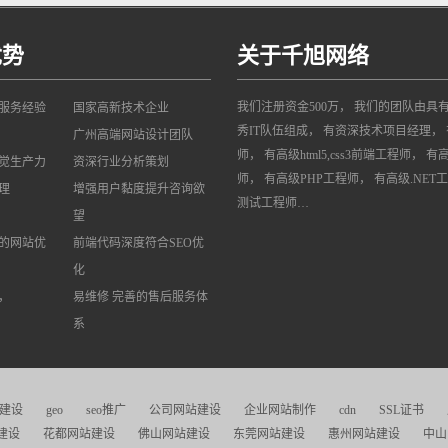
优势
关于千旭网络
我们注册资金500万， 我们的团队由具
网服务经验
国家高新技术企业
秀IT队伍组成， 有资深技术项目经理， 
广州高端网站设计团队
师， 有高级html5,css3前端工程师， 有
觉生产力
资深行业分析策划
师， 有高级PHP工程师， 有高级.NET
理
增强用户黏度提升咨询欲
测试工程师…
望
的网站优
前端代码深度符合SEO优
化
，
易维修 完善的售后服务体
系
建设
geo
seo推广
公司网站建设
企业网站制作
cdn
SSL证书
建设
花都网站建设
佛山网站建设
东莞网站建设
惠州网站建设
中山