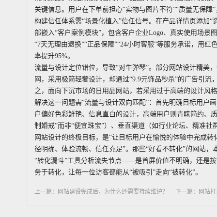
关键信息。用户在下单前担心“实物与图片不符”“质量无保障
构建信任体系需“场景化植入”信任信号。在产品详情页添加“
部嵌入“客户案例模块”，包含客户企业Logo、真实使用场
“7天无理由退换”“正品保障”“24小时客服”等服务承诺，
率提升95%。
流量与设计定位错位，导致“对牛弹琴”。部分网站设计精美
网，采用极简轻奢设计，却通过“9.9元饰品秒杀”的广告引
之，面向下沉市场的日用品网站，若采用过于高端的设计风格
解决这一问题需“流量与设计双向匹配”：首先明确目标用户
户偏好色彩鲜艳、信息直白的设计，高端用户则青睐简约、质
制婚戒”而非“便宜珠宝”）、垂直渠道（如行业论坛、精准社
网站设计的终极目标，是“让目标用户在愉悦的体验中完成转化
径明确、体验流畅、信任充足”。那些“好看不转化”的网站，
“转化漏斗”工具分析流失节点——是首屏价值不明确，还是
务于转化，让每一位访客都能从“被吸引”走向“被转化”。
上一篇：网站建设完成后，为什么还需要持续维护？
下一篇：网站打