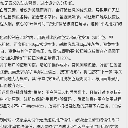
，如无意义的动态背景、过度设计的分割线。
留白等元素，若仅为美观而存在，会打破信息的优先级，导致用户无法
每个栏目颜色各异，配合艺术字体，虽视觉吸睛，却让用户难以快速找
大纲，核心的“开课时间”“费用”信息被挤在角落。这种“平均用力”的
色调控制在2-3种内，用高对比度颜色突出转化按钮（如红色、橙
粗体，正文用14-16px常规字体，辅助信息用12px浅灰色，避免字体
白，避免被其他元素挤压，如将“立即购买”按钮独立放置在产品图下
“加入购物车”按钮的点击量提升120%。
违背了用户的使用习惯，增加了操作成本。常见问题包括：弹窗“狂轰滥
册页面要求填写10项以上信息；按钮“隐形”，将“提交”“下一步”等关
”问题尤为典型，其“结算”按钮采用浅灰色渐变设计，与页面背景几
入口而放弃购买。
延迟弹窗+精准触发”策略：用户停留30秒后再弹出，且仅针对浏览特定
小化”原则，注册仅保留“手机号+验证码”，后续信息在用户使用过程
尺寸不小于48px×48px，放置在拇指易触及的屏幕下方区域，PC端
。
服务网站，仅靠漂亮设计无法建立用户信任，必须通过显性的信任背书
转化率始终偏低，原因是缺少“资质认证”“客户案例”“售后保障”等