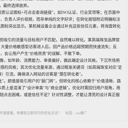
”，最终选择放弃。
资质认证图标+可点击查询链接”，如ISO认证、行业奖项等；在页面中
景图、负责人评价视频，而非单纯的文字好评；在转化按钮附近明确标注
用红色图标突出显示。某机械设备企业通过补充这些信任元素，将询盘转化
，但吸引的流量与目标用户不匹配，自然难以转化。某高端珠宝品牌官
流，大量价格敏感型访客进入后，因产品价格远超预期而快速流失；反
，会让用户产生“价格昂贵”的误解，不敢下单。
画像，如年龄、消费能力、审美偏好，据此确定设计风格，下沉市场用
感的风格；其次优化流量来源，通过精准关键词（如高端珠宝对应“定
群）引流，确保进入网站的访客是“潜在转化者”。
”。颜值是吸引用户的“敲门砖”，但转化的核心依赖于“价值清晰、路
本质上是混淆了“设计审美”与“商业逻辑”。优化时需回归用户视角，用
按钮点击困难，或是信任不足？针对性调整，才能让漂亮的设计真正服
开速度慢，有哪些立即可行的优化方法？
标签：seo推广