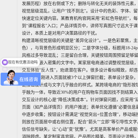
发展历程）放在右侧或下方；删除与转化无关的装饰性元素
视觉层级混乱，让用户“找不到北”。设计中的色彩、字体、
快速定位关键内容。某教育机构官网采用“彩虹色导航栏”，
到“课程报名”入口；产品详情页中，讲师写真图尺寸远大于课程
设计，本质上是对用户决策路径的干扰。
构建清晰视觉层级的关键是“差异化设计”。一是色彩聚焦，主
色），与背景色形成明显区分；二是字体分级，标题用18-24px
现在有优惠活动吗
风格过多导致混乱；三是留白合理，关键按钮周围预留足够留
方，而非嵌入密集的文字中。某家居电商通过调整视觉层级，让
可以介绍下你们的产品么
交互体验“反人性”，劝退潜在客户。很多设计看似精致，却
炸”，用户刚进入页面就被3个以上弹窗拦截；表单设计复杂，注
键按钮设计成与文字几乎融合的样式。某跨境电商的“隐形按钮
乎融为一体，导致近30%的用户在购物车页面因找不到结算
交互设计的核心是“降低决策成本”。针对弹窗问题，应采用“
页面（如产品详情页）的用户推送；表单优化遵循“必要信息最
中逐步收集；按钮设计需满足“视觉突出+位置合理”，移动端按钮
则放在页面居中或右侧位置，配合“箭头”“立即”等引导性文字
信任信号缺失，让“心动”变“犹豫”。尤其是高客单价产品或
消除顾虑。某定制家具官网，产品图片精美、页面设计流畅，但