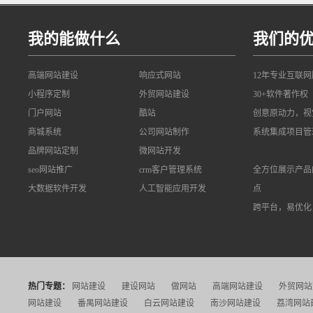
我的能做什么
我们的
高端网站建设
响应式网站
12年专业互联
小程序定制
外贸网站建设
30+软件著作权
门户网站
酷站
创意原动力，视
商城系统
公司网站制作
系统集成项目管
品牌网站定制
微网站开发
seo网站推广
crm客户管理系统
全方位展示产品
大数据软件开发
人工智能应用开发
点
跨平台，易优化
热门专题：
网站建设
建设网站
做网站
高端网站建设
外贸网站
网站建设
番禺网站建设
白云网站建设
南沙网站建设
荔湾网站