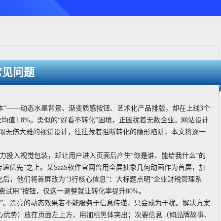
常见问题
本”——动态水墨背景、渐变质感按钮、艺术化产品排版，却在上线3个
业均值1.8%。类似的“好看不转化”困境，正困扰着无数企业。网站设计
看似无伤大雅的视觉设计，往往藏着阻断转化的隐形陷阱，本文将逐一
力投入视觉包装，却让用户进入页面后产生“你是谁、能给我什么”的
传递优先”之上。某SaaS软件官网曾用全屏抽象几何动画作为首屏，加
化后，他们将首屏改为“3行核心信息”：大标题点明“企业财税管理系
费试用”按钮，仅这一调整就让转化率提升80%。
度”。漂亮的动态效果若不能服务于信息传递，只会成为干扰。解决方案
核心优势）放在页面左上方，用加粗黑体突出；次要信息（如品牌故事、