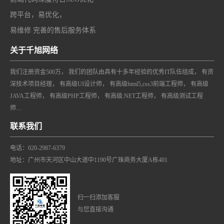
跨平台，易优化，
易维修 完善的售后服务体系
关于千旭网络
我们注册资金500万， 我们的团队由具有十多年经验的优秀IT队伍组成， 有资
深技术项目经理， 有高级UI设计师， 有高级html5,css3前端工程师， 有高级
JAVA工程师， 有高级PHP工程师， 有高级.NET工程师， 有高级测试工程
师…
联系我们
电话：020-2987-6379
地址：广州市天河区中山大道中1190号广珠商务大厦A栋401
扫一扫添加客服
与您直接沟通