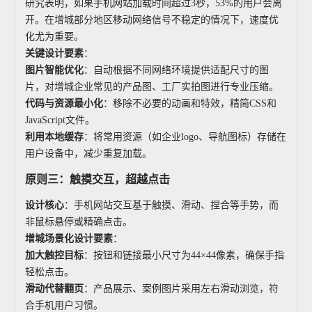
研究表明，如果手机网站加载时间超过3秒，53%的用户会离
开。在增城部分地区移动网络信号不稳定的情况下，速度优
化尤为重要。
关键设计要素
：
图片智能优化
：自动根据不同网络环境提供适配尺寸的图
片，对增城企业常见的产品图、工厂实拍图进行专业压缩。
代码与资源最小化
：移除不必要的动画和特效，精简CSS和
JavaScript文件。
利用本地缓存
：将常用资源（如企业logo、导航图标）存储在
用户设备中，减少重复加载。
原则三：触摸交互，超越点击
设计核心
：手机网站交互基于触摸、滑动、捏合等手势，而
非鼠标悬停或精确点击。
增城场景化设计要素
：
加大触控目标
：按钮和链接最小尺寸为44×44像素，确保手指
轻松点击。
滑动代替翻页
：产品展示、案例图片采用左右滑动浏览，符
合手机用户习惯。