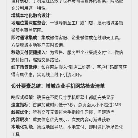
设计核心
：手机是连接数字世界与物理世界的桥梁，网站应
充分利用这一特性。
增城本地化融合设计
：
地理位置深度整合
：一键导航至工厂或门店，展示增城各镇
街服务覆盖范围。
即时通讯集成
：集成微信客服、企业微信或在线聊天工具，
方便增城本地客户实时咨询。
移动支付便捷接入
：为零售、服务型企业集成支付宝、微信
支付接口，缩短交易路径。
线下场景延伸
：如在网站嵌入“到店二维码”，客户扫码即可获
得专属优惠，实现线上线下引流闭环。
设计要素总结：增城企业手机网站检查清单
响应式框架
：确保在不同尺寸手机屏幕上都能完美显示
速度指标
：首屏加载时间低于3秒，总页面大小不超过2MB
触控优化
：所有交互元素符合手指操作习惯，间距适当
内容层次
：重要信息优先展示，次要内容可渐进获取
本地化功能
：集成地图导航、本地支付、即时通讯等场景化
工具