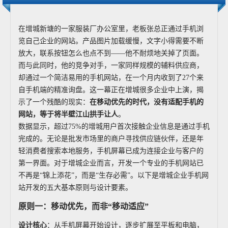
在增城新塘的一家服装厂办公室里，老板张总正通过手机浏
览自己企业的网站。产品图片加载缓慢，文字小得需要不断
放大，联系按钮怎么也点不到——他不耐烦地关掉了页面。
而与此同时，他的竞争对手，一家同样规模的辅料供应商，
却通过一个简洁易用的手机网站，在一个月内收到了27个来
自手机端的精准询盘。这一幕正在增城很多企业中上演，揭
示了一个残酷的现实：
在移动优先的时代，没有适配手机的
网站，等于将半壁江山拱手让人
。
数据显示，超过75%的增城用户首次接触企业信息是通过手机
完成的。无论是批发市场里的商户寻找供应链伙伴，还是年
轻消费者搜索本地服务，手机屏幕已成为连接企业与客户的
第一界面。对于增城企业而言，开发一个专业的手机网站已
不再是“锦上添花”，而是“生存必需”。以下是增城企业手机网
站开发的五大基本原则与设计要素。
原则一：移动优先，而非“移动适应”
设计核心
：从手机屏幕开始设计，逐步扩展至平板和电脑，