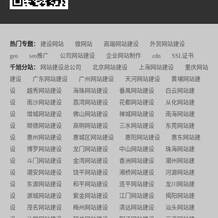
热门专题：
建设网站
做网站
高端网站建设
外贸网站建设
geo
seo推广
公司网站建设
企业网站制作
cdn
SSL证书
千旭分站：
网站建设总公司
北京网站建设
上海网站建设
重庆网站
建设
广东网站建设
广州网站建设
天河网站建设
黄埔网站建
设
越秀网站建设
海珠网站建设
番禺网站建设
白云网站建
设
南沙网站建设
荔湾网站建设
花都网站建设
从化网站建
设
增城网站建设
佛山网站建设
禅城网站建设
南海网站建
设
顺德网站建设
高明网站建设
三水网站建设
东莞网站建
设
惠州网站建设
惠城区网站建设
惠阳网站建设
惠东网站建
设
博罗网站建设
龙门网站建设
中山网站建设
珠海网站建
设
斗门网站建设
金湾网站建设
香洲网站建设
潮州网站建
设
潮安网站建设
饶平网站建设
湘桥网站建设
河源网站建
设
东源网站建设
和平网站建设
连平网站建设
龙川网站建
设
源城网站建设
紫金网站建设
江门网站建设
揭阳网站建
设
茂名网站建设
梅州网站建设
清远网站建设
汕头网站建